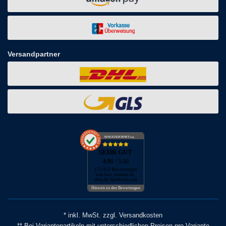
Versandpartner
AUSGEZEICHNET
.org
SEHR GUT
4.91
/ 5.00
173.452 Bewertungen
von hier, amazon.de,
ebay.de, facebook.com
Hinweis zu den Bewertungen
* inkl. MwSt. zzgl. Versandkosten