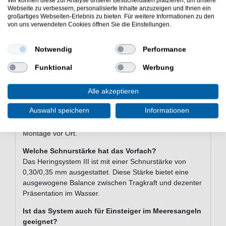
Wir können diese zur Analyse unserer Besucherdaten platzieren, um unsere
Besonders bei kaltem Wasser zeigt das Micro
Webseite zu verbessern, personalisierte Inhalte anzuzeigen und Ihnen ein
Heringsystem III seine Stärken. Wenn klassische
großartiges Webseiten-Erlebnis zu bieten. Für weitere Informationen zu den
Systeme keine Bisse mehr liefern, überzeugt die feine
von uns verwendeten Cookies öffnen Sie die Einstellungen.
Präsentation dieses Vorfachs.
Notwendig
Performance
Wo kann ich das Heringsystem einsetzen?
Das System eignet sich für das Meeresangeln vom Pier,
Funktional
Werbung
der Buhne oder vom Boot aus. Es ist ausschließlich für
den Einsatz im Salzwasser konzipiert.
Alle akzeptieren
Wie viele Vorfächer sind im Paket enthalten?
Auswahl speichern
Informationen
Das Paket enthält 1 fertig montiertew Vorfach. Diese
sind direkt einsatzbereit und benötigen keine weitere
Montage vor Ort.
Welche Schnurstärke hat das Vorfach?
Das Heringsystem III ist mit einer Schnurstärke von
0,30/0,35 mm ausgestattet. Diese Stärke bietet eine
ausgewogene Balance zwischen Tragkraft und dezenter
Präsentation im Wasser.
Ist das System auch für Einsteiger im Meeresangeln
geeignet?