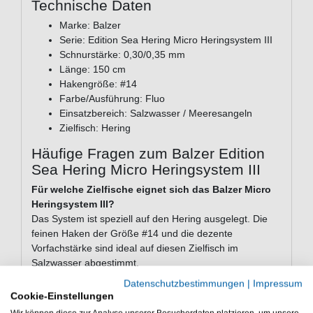
Technische Daten
Marke: Balzer
Serie: Edition Sea Hering Micro Heringsystem III
Schnurstärke: 0,30/0,35 mm
Länge: 150 cm
Hakengröße: #14
Farbe/Ausführung: Fluo
Einsatzbereich: Salzwasser / Meeresangeln
Zielfisch: Hering
Häufige Fragen zum Balzer Edition
Sea Hering Micro Heringsystem III
Für welche Zielfische eignet sich das Balzer Micro
Heringsystem III?
Das System ist speziell auf den Hering ausgelegt. Die
feinen Haken der Größe #14 und die dezente
Vorfachstärke sind ideal auf diesen Zielfisch im
Salzwasser abgestimmt.
Datenschutzbestimmungen
|
Impressum
Wann ist der Einsatz des Micro-Systems besonders
Cookie-Einstellungen
sinnvoll?