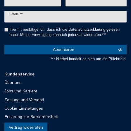
Newsletter
E-MAIL ***
Honig
Hiermit bestätige ich, dass ich die
Daten­schutz­erklärung
gelesen
habe. Meine Einwilligung kann ich jederzeit widerrufen.***
Abonnieren
*** Hierbei handelt es sich um ein Pflichtfeld.
Kundenservice
Über uns
Jobs und Karriere
Zahlung und Versand
Cookie Einstellungen
Erklärung zur Barrierefreiheit
Vertrag widerrufen