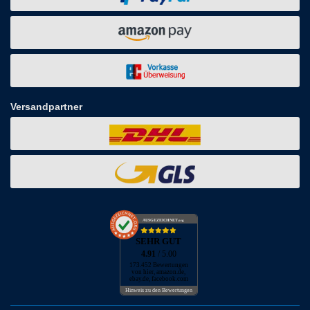
Versandpartner
AUSGEZEICHNET
.org
SEHR GUT
4.91
/ 5.00
173.452 Bewertungen
von hier, amazon.de,
ebay.de, facebook.com
Hinweis zu den Bewertungen