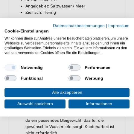
Angelgebiet: Salzwasser / Meer
Zielfisch: Hering
Häufige Fragen zum Balzer Edition
Datenschutzbestimmungen
|
Impressum
Sea Hering Fluo Heringssystem Holo
Cookie-Einstellungen
Für welche Zielfische eignet sich das
Wir können diese zur Analyse unserer Besucherdaten platzieren, um unsere
Webseite zu verbessern, personalisierte Inhalte anzuzeigen und Ihnen ein
Heringssystem?
großartiges Webseiten-Erlebnis zu bieten. Für weitere Informationen zu den
Das System ist speziell für das Angeln auf
Hering
von uns verwendeten Cookies öffnen Sie die Einstellungen.
im Salzwasser ausgelegt. Die Hakengröße #10
und die Holo-Glitterfäden sind auf die Größe und
Notwendig
Performance
das Beuteverhalten des Herings abgestimmt.
Andere kleine Meeresfische wie Sprotte oder
Funktional
Werbung
Makrele können ebenfalls an den Haken gehen.
Wie montiere ich das Heringssystem an meine
Alle akzeptieren
Angelausrüstung?
Das System ist fertig montiert und wird direkt mit
Auswahl speichern
Informationen
einem Wirbel oder Karabiner an die Hauptschnur
deiner Meeresrute angebunden. Darunter hängst
du ein passendes Bleigewicht, das für die
gewünschte Wassertiefe sorgt. Knotenarbeit ist
nicht erforderlich.