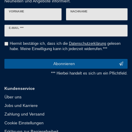
Neuheiten und Angebote informiert.
VORNAME
NACHNAME
Newsletter
E-MAIL ***
Honig
Hiermit bestätige ich, dass ich die
Daten­schutz­erklärung
gelesen
habe. Meine Einwilligung kann ich jederzeit widerrufen.***
Abonnieren
*** Hierbei handelt es sich um ein Pflichtfeld.
Kundenservice
Über uns
Jobs und Karriere
Zahlung und Versand
Cookie Einstellungen
Erklärung zur Barrierefreiheit