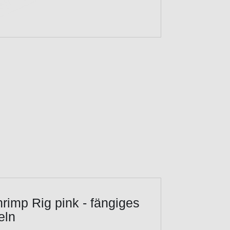
rimp Rig pink - fängiges
eln