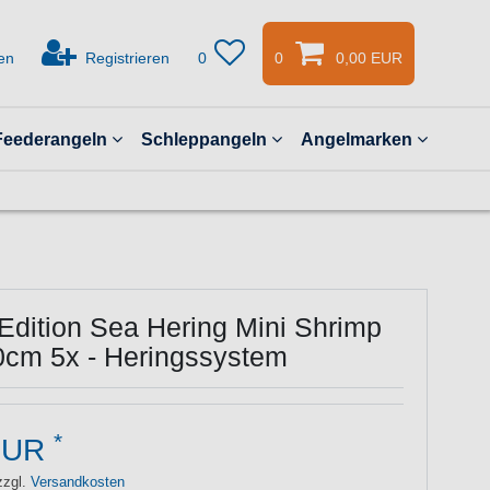
en
Registrieren
0
0
0,00 EUR
Feederangeln
Schleppangeln
Angelmarken
Edition Sea Hering Mini Shrimp
0cm 5x - Heringssystem
*
EUR
zzgl.
Versandkosten