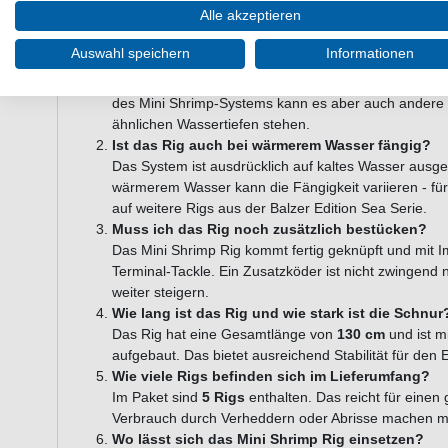
Häufig gestellte Fragen zum Balzer Edi
Alle akzeptieren
Rig pink
Auswahl speichern
Informationen
Für welche Zielfische eignet sich das Balzer Edi
Das Rig ist speziell für das Angeln auf
Hering
im Salz
des Mini Shrimp-Systems kann es aber auch andere k
ähnlichen Wassertiefen stehen.
Ist das Rig auch bei wärmerem Wasser fängig?
Das System ist ausdrücklich auf kaltes Wasser ausgel
wärmerem Wasser kann die Fängigkeit variieren - für 
auf weitere Rigs aus der Balzer Edition Sea Serie.
Muss ich das Rig noch zusätzlich bestücken?
Das Mini Shrimp Rig kommt fertig geknüpft und mit I
Terminal-Tackle. Ein Zusatzköder ist nicht zwingend n
weiter steigern.
Wie lang ist das Rig und wie stark ist die Schnur
Das Rig hat eine Gesamtlänge von
130 cm
und ist m
aufgebaut. Das bietet ausreichend Stabilität für den
Wie viele Rigs befinden sich im Lieferumfang?
Im Paket sind
5 Rigs
enthalten. Das reicht für eine
Verbrauch durch Verheddern oder Abrisse machen m
Wo lässt sich das Mini Shrimp Rig einsetzen?