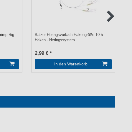
hrimp Rig
Balzer Heringsvorfach Hakengröße 10 5
Ba
Haken - Heringssystem
He
2,99 € *
UV
2,
In den Warenkorb