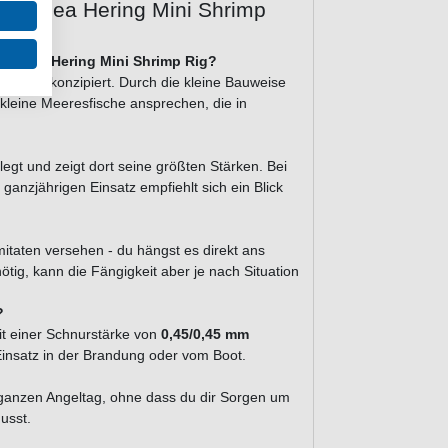
tion Sea Hering Mini Shrimp
tion Sea Hering Mini Shrimp Rig?
wasser konzipiert. Durch die kleine Bauweise
leine Meeresfische ansprechen, die in
egt und zeigt dort seine größten Stärken. Bei
ganzjährigen Einsatz empfiehlt sich ein Blick
mitaten versehen - du hängst es direkt ans
ötig, kann die Fängigkeit aber je nach Situation
?
it einer Schnurstärke von
0,45/0,45 mm
 Einsatz in der Brandung oder vom Boot.
n ganzen Angeltag, ohne dass du dir Sorgen um
usst.