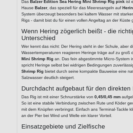
Das
Balzer Edition Sea Hering Mini Shrimp Rig pink
ist 
Hause
Balzer
, das speziell für das Meeresangeln auf
Heri
System überzeugt besonders bei kaltem Wasser mit starker 
Rigs - damit bist du für einen vollen Angeltag an der Küste g
Wenn Hering zögerlich beißt - die rich
Unterschied
Wer kennt das nicht: Der Hering steht in der Schule, aber d
Wassertemperaturen reagieren Heringe träge auf zu groß d
Mini Shrimp Rig
an. Das fein abgestimmte Micro-System i
spricht Heringe selbst bei widrigen Bedingungen zuverläss
Shrimp Rig
bietet durch seine kompakte Bauweise eine nat
Salzwasser deutlich steigert.
Durchdacht aufgebaut für den direkten 
Das Rig ist mit einer Schnurstärke von
0,45/0,45 mm
aufge
So ist eine stabile Verbindung zwischen Rute und Köder g
mit dem Knüpfen verbringst. Einfach ans Terminal-Tackle k
an der Pier bei Wind und Welle ein klarer Vorteil.
Einsatzgebiete und Zielfische