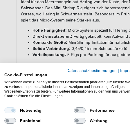
Ideal für das Meeresangeln auf
Hering
von der Küste, der 
Salzwasser
. Das Mini Shrimp Rig eignet sich hervorragen
Ostsee, wo Hering in Schwärmen steht. Besonders im Frühj
spielt das Micro-System seine Stärken aus.
Hohe Fängigkeit:
Micro-System speziell für Hering 
Direkt einsatzbereit:
Fertig geknüpft, kein Aufwand
Kompakte Größe:
Mini Shrimp-Imitation für natürli
Solide Verbindung:
0,45/0,45 mm Schnurstärke für s
Vorteilspackung:
5 Rigs pro Packung für ausgedehn
Technische Daten
Datenschutzbestimmungen
|
Impr
Schnurstärke: 0,45/0,45 mm
Cookie-Einstellungen
Länge: 130 cm
Wir können diese zur Analyse unserer Besucherdaten platzieren, um unsere We
Farbe: pink
zu verbessern, personalisierte Inhalte anzuzeigen und Ihnen ein großartiges
Menge: 5 Stück
Webseiten-Erlebnis zu bieten. Für weitere Informationen zu den von uns verwe
Cookies öffnen Sie die Einstellungen.
Angelart: Meeresangeln
Einsatzbereich: Salzwasser
Zielfisch: Hering
Notwendig
Performance
Marke: Balzer
Funktional
Werbung
Serie: Balzer Edition Sea