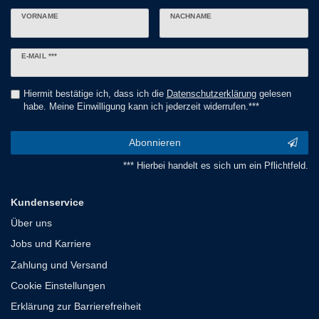
VORNAME
NACHNAME
Newsletter
E-MAIL ***
Honig
Hiermit bestätige ich, dass ich die
Daten­schutz­erklärung
gelesen
habe. Meine Einwilligung kann ich jederzeit widerrufen.***
Abonnieren
*** Hierbei handelt es sich um ein Pflichtfeld.
Kundenservice
Über uns
Jobs und Karriere
Zahlung und Versand
Cookie Einstellungen
Erklärung zur Barrierefreiheit