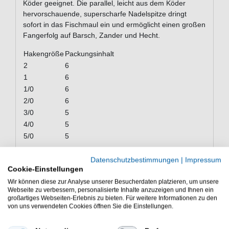
Köder geeignet. Die parallel, leicht aus dem Köder
hervorschauende, superscharfe Nadelspitze dringt
sofort in das Fischmaul ein und ermöglicht einen großen
Fangerfolg auf Barsch, Zander und Hecht.
Hakengröße
Packungsinhalt
2
6
1
6
1/0
6
2/0
6
3/0
5
4/0
5
5/0
5
Der Maruto Wide Gap Plus ist ein sehr guter Haken zum
Datenschutzbestimmungen
|
Impressum
Angeln mit der Drop Shot Montage. Bei der Dropshot
Cookie-Einstellungen
Methode brauchen Sie einen extrem scharfen Haken.
Wir können diese zur Analyse unserer Besucherdaten platzieren, um unsere
Webseite zu verbessern, personalisierte Inhalte anzuzeigen und Ihnen ein
großartiges Webseiten-Erlebnis zu bieten. Für weitere Informationen zu den
von uns verwendeten Cookies öffnen Sie die Einstellungen.