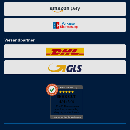
Versandpartner
AUSGEZEICHNET
.org
SEHR GUT
4.91
/ 5.00
173.452 Bewertungen
von hier, amazon.de,
ebay.de, facebook.com
Hinweis zu den Bewertungen