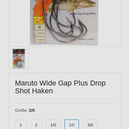
Maruto Wide Gap Plus Drop
Shot Haken
Größe:
2/0
1
2
1/0
2/0
3/0