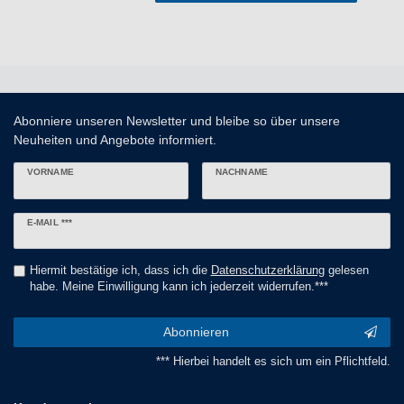
Abonniere unseren Newsletter und bleibe so über unsere
Neuheiten und Angebote informiert.
VORNAME
NACHNAME
Newsletter
E-MAIL ***
Honig
Hiermit bestätige ich, dass ich die
Daten­schutz­erklärung
gelesen
habe. Meine Einwilligung kann ich jederzeit widerrufen.***
Abonnieren
*** Hierbei handelt es sich um ein Pflichtfeld.