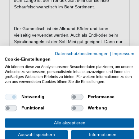
5cm Länge ist der Trendex Soft Mini der kleinste
Schaufelschwanzfisch im Behr Sortiment.
Der Gummifisch ist ein Allround-Köder und kann
vielseitig verwendet werden. Auch als Endköder beim
Spirulinoangeln ist der Soft Mini gut geeignet. Dann nur
noch am Vorfach hinter einem Spirolino oder Jigkopf
Datenschutzbestimmungen
|
Impressum
montieren und den Mini Gummifisch auswerfen.
Cookie-Einstellungen
Wir können diese zur Analyse unserer Besucherdaten platzieren, um unsere
Webseite zu verbessern, personalisierte Inhalte anzuzeigen und Ihnen ein
Es gibt den Soft Mini in 2 verschiedenen Größen (3cm
großartiges Webseiten-Erlebnis zu bieten. Für weitere Informationen zu den
von uns verwendeten Cookies öffnen Sie die Einstellungen.
und 5cm) und in 8 tollen Farben. Die passenden
Bleiköpfe für diese Gummiköder haben wir auch im
Sortiment.
Notwendig
Performance
Funktional
Werbung
Packungsinhalt:
Alle akzeptieren
10 Mini Gummifische in der gewählten Farbe und
Auswahl speichern
Informationen
Größe.