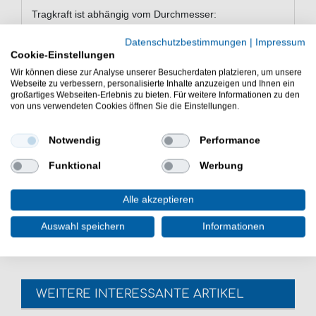
Tragkraft ist abhängig vom Durchmesser:
0,10mm / 5,4kg
Datenschutzbestimmungen
|
Impressum
Cookie-Einstellungen
0,15mm / 7,6kg
Wir können diese zur Analyse unserer Besucherdaten platzieren, um unsere
Webseite zu verbessern, personalisierte Inhalte anzuzeigen und Ihnen ein
0,20mm / 9,6kg
großartiges Webseiten-Erlebnis zu bieten. Für weitere Informationen zu den
von uns verwendeten Cookies öffnen Sie die Einstellungen.
0,25mm / 13,2kg
0,30mm / 16,4kg
Notwendig
Performance
0,35mm / 29,7kg
Funktional
Werbung
Die perfekte Schnur zum Ruabfischangeln und
Alle akzeptieren
Meeresangeln ist die Castalia Liquid Casting Braid
geflochtene Schnur Hauptschnur Hi-Vis
Auswahl speichern
Informationen
WEITERE INTERESSANTE ARTIKEL