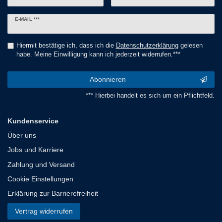
Newsletter
E-MAIL ***
Honig
Hiermit bestätige ich, dass ich die
Daten­schutz­erklärung
gelesen
habe. Meine Einwilligung kann ich jederzeit widerrufen.***
Abonnieren
*** Hierbei handelt es sich um ein Pflichtfeld.
Kundenservice
Über uns
Jobs und Karriere
Zahlung und Versand
Cookie Einstellungen
Erklärung zur Barrierefreiheit
Vertrag widerrufen