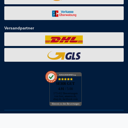
Versandpartner
AUSGEZEICHNET
.org
SEHR GUT
4.91
/ 5.00
173.452 Bewertungen
von hier, amazon.de,
ebay.de, facebook.com
Hinweis zu den Bewertungen
* inkl. MwSt. zzgl. Versandkosten
** Bei Variantenartikeln mit unterschiedlichen Preisen pro Variante