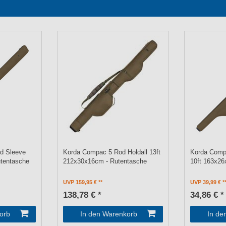
d Sleeve
Korda Compac 5 Rod Holdall 13ft
Korda Comp
utentasche
212x30x16cm - Rutentasche
10ft 163x26
UVP 159,95 €
UVP 39,99 €
138,78 € *
34,86 € *
orb
In den Warenkorb
In de