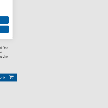
d Rod
mo
asche
orb