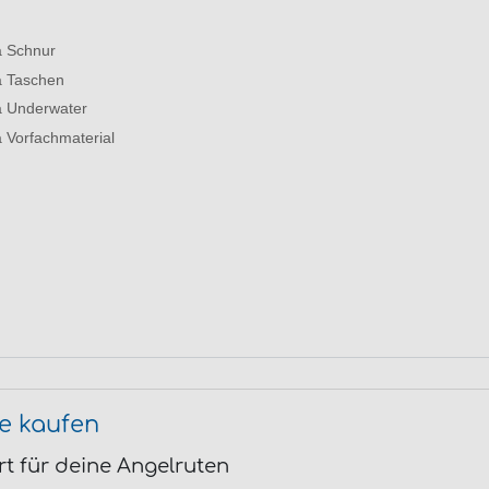
a Schnur
a Taschen
a Underwater
 Vorfachmaterial
e kaufen
t für deine Angelruten