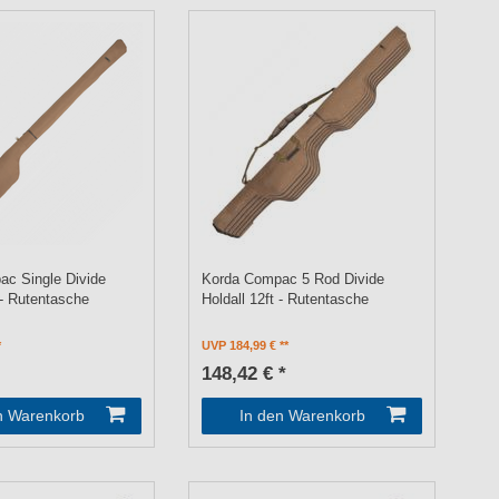
c Single Divide
Korda Compac 5 Rod Divide
 - Rutentasche
Holdall 12ft - Rutentasche
UVP 184,99 €
148,42 € *
n Warenkorb
In den Warenkorb