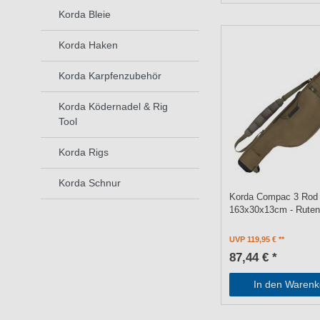
Korda Bleie
Korda Haken
Korda Karpfenzubehör
Korda Ködernadel & Rig
Tool
Korda Rigs
Korda Schnur
Korda Compac 3 Rod H
163x30x13cm - Ruten
UVP 119,95 €
87,44 € *
In den Warenk