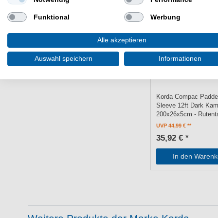
Funktional
Werbung
Alle akzeptieren
Auswahl speichern
Informationen
Korda Compac Padde
Sleeve 12ft Dark Ka
200x26x5cm - Rutent
UVP 44,99 €
35,92 € *
In den Warenk