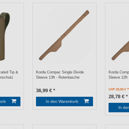
ated Tip &
Korda Compac Single Divide
Korda Compa
enschutz
Sleeve 13ft - Rutentasche
Sleeve 12ft
UVP 29,99 €
36,99 € *
28,78 € *
orb
In den Warenkorb
In de