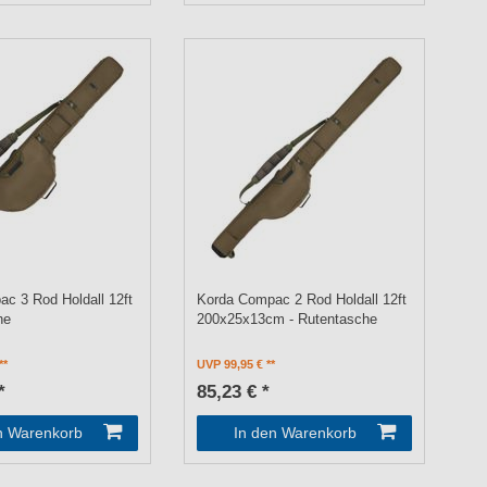
c 3 Rod Holdall 12ft
Korda Compac 2 Rod Holdall 12ft
he
200x25x13cm - Rutentasche
UVP 99,95 €
*
85,23 € *
n Warenkorb
In den Warenkorb