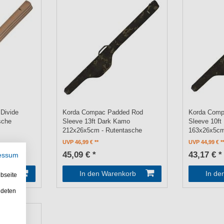
Divide
Korda Compac Padded Rod
Korda Comp
asche
Sleeve 13ft Dark Kamo
Sleeve 10ft
212x26x5cm - Rutentasche
163x26x5cm
UVP 46,99 €
UVP 44,99 €
45,09 € *
43,17 € *
essum
orb
In den Warenkorb
In de
bseite
ndeten