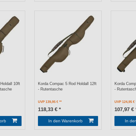
oldall 10ft
Korda Compac 5 Rod Holdall 12ft
Korda Compa
tasche
- Rutentasche
- Rutentasc
UVP 139,95 €
UVP 124,95 €
118,33 € *
107,97 € 
orb
In den Warenkorb
In de