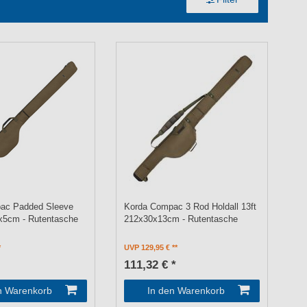
ac Padded Sleeve
Korda Compac 3 Rod Holdall 13ft
x5cm - Rutentasche
212x30x13cm - Rutentasche
UVP 129,95 €
111,32 € *
n Warenkorb
In den Warenkorb