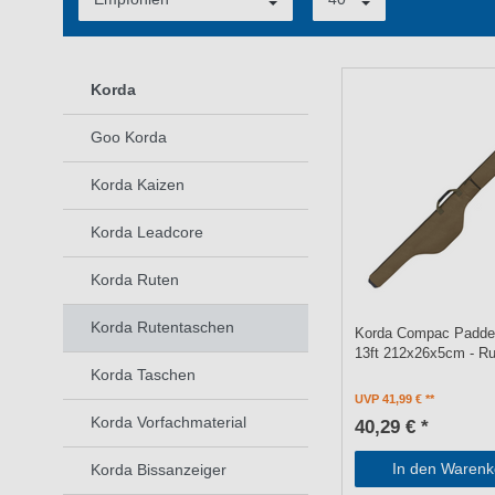
Korda
Goo Korda
Korda Kaizen
Korda Leadcore
Korda Ruten
Korda Rutentaschen
Korda Compac Padde
13ft 212x26x5cm - R
Korda Taschen
UVP 41,99 €
Korda Vorfachmaterial
40,29 € *
In den Warenk
Korda Bissanzeiger