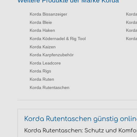
Weitere Produkte der Marke Korda
Korda Bissanzeiger
Kord
Korda Bleie
Kord
Korda Haken
Kord
Korda Ködernadel & Rig Tool
Korda
Korda Kaizen
Korda Karpfenzubehör
Korda Leadcore
Korda Rigs
Korda Ruten
Korda Rutentaschen
Korda Rutentaschen günstig onlin
Korda Rutentaschen: Schutz und Komfor