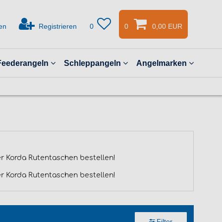
en
Registrieren
0
0
0,00 EUR
Feederangeln
Schleppangeln
Angelmarken
er Korda Rutentaschen bestellen!
er Korda Rutentaschen bestellen!
Filter