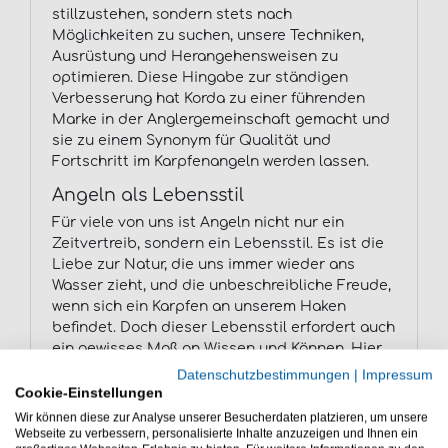
stillzustehen, sondern stets nach
Möglichkeiten zu suchen, unsere Techniken,
Ausrüstung und Herangehensweisen zu
optimieren. Diese Hingabe zur ständigen
Verbesserung hat Korda zu einer führenden
Marke in der Anglergemeinschaft gemacht und
sie zu einem Synonym für Qualität und
Fortschritt im Karpfenangeln werden lassen.
Angeln als Lebensstil
Für viele von uns ist Angeln nicht nur ein
Zeitvertreib, sondern ein Lebensstil. Es ist die
Liebe zur Natur, die uns immer wieder ans
Wasser zieht, und die unbeschreibliche Freude,
wenn sich ein Karpfen an unserem Haken
befindet. Doch dieser Lebensstil erfordert auch
ein gewisses Maß an Wissen und Können. Hier
kommt Korda Kaizen ins Spiel, indem es uns mit
Datenschutzbestimmungen
|
Impressum
den neuesten Techniken und Werkzeugen
Cookie-Einstellungen
ausstattet, um unsere Fähigkeiten als Angler
Wir können diese zur Analyse unserer Besucherdaten platzieren, um unsere
kontinuierlich zu verbessern.
Webseite zu verbessern, personalisierte Inhalte anzuzeigen und Ihnen ein