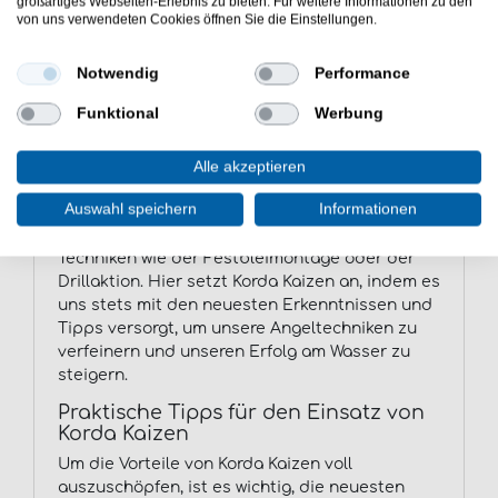
großartiges Webseiten-Erlebnis zu bieten. Für weitere Informationen zu den
Die Bedeutung von Innovation im
von uns verwendeten Cookies öffnen Sie die Einstellungen.
Karpfenangeln
Innovation ist der Schlüssel zum Erfolg beim
Notwendig
Performance
Karpfenangeln. Neue Materialien, verbesserte
Funktional
Werbung
Karpfenruten und fortschrittliche Köder locken
die scheuen Karpfen aus ihrem Versteck hervor
und erhöhen unsere Chancen auf einen
Alle akzeptieren
erfolgreichen Fang. Doch Innovation bedeutet
Auswahl speichern
Informationen
nicht nur die Entwicklung neuer Produkte,
sondern auch die Weiterentwicklung bewährter
Techniken wie der Festbleimontage oder der
Drillaktion. Hier setzt Korda Kaizen an, indem es
uns stets mit den neuesten Erkenntnissen und
Tipps versorgt, um unsere Angeltechniken zu
verfeinern und unseren Erfolg am Wasser zu
steigern.
Praktische Tipps für den Einsatz von
Korda Kaizen
Um die Vorteile von Korda Kaizen voll
auszuschöpfen, ist es wichtig, die neuesten