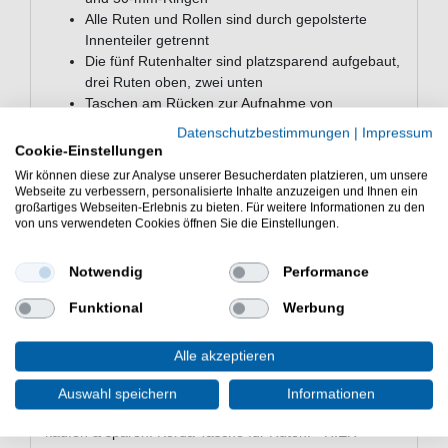
Alle Ruten und Rollen sind durch gepolsterte
Innenteiler getrennt
Die fünf Rutenhalter sind platzsparend aufgebaut,
drei Ruten oben, zwei unten
Taschen am Rücken zur Aufnahme von
Stormpoles, Banksticks und einem Kescher
Datenschutzbestimmungen
|
Impressum
Außentaschen und Riemen zur Aufnahme von
Cookie-Einstellungen
zwei weiteren Ruten (mit oder ohne Sleeves)
Wir können diese zur Analyse unserer Besucherdaten platzieren, um unsere
Verstärkter wasserdichter Boden
Webseite zu verbessern, personalisierte Inhalte anzuzeigen und Ihnen ein
großartiges Webseiten-Erlebnis zu bieten. Für weitere Informationen zu den
Abnehmbarer gepolsterter Schultergurt
von uns verwendeten Cookies öffnen Sie die Einstellungen.
Diskrete Tasche zur Aufbewahrung von Bleien
Verstärkte Tragegriffe
Hochbelastbare Reißverschlüsse
Notwendig
Performance
Abwischbares Innenfutter
Funktional
Werbung
Material: Hauptaußenmaterial und Futter: 100%
Polyester. Boden und Griffe: 100%
Polyvinylchlorid (PVC). Polsterung: 100%
Alle akzeptieren
Polyurethan.
Auswahl speichern
Informationen
Günstig Compac 3 Rod Holdall 10ft 163x30x13cm online
kaufen & sparen. Korda Tasche für Ruten. - HIER