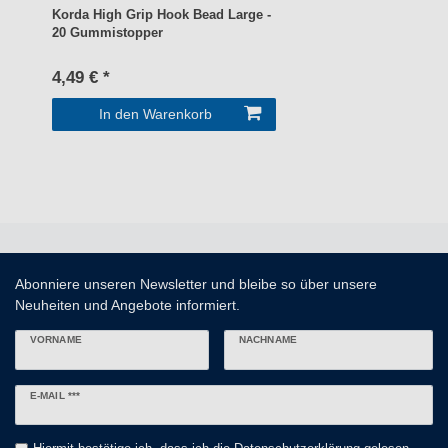
Korda High Grip Hook Bead Large -
20 Gummistopper
4,49 € *
In den Warenkorb
Abonniere unseren Newsletter und bleibe so über unsere
Neuheiten und Angebote informiert.
VORNAME
NACHNAME
Newsletter
E-MAIL ***
Honig