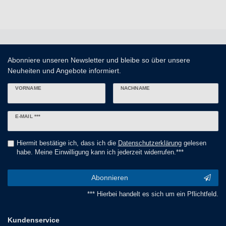
Abonniere unseren Newsletter und bleibe so über unsere
Neuheiten und Angebote informiert.
VORNAME
NACHNAME
Newsletter
E-MAIL ***
Honig
Hiermit bestätige ich, dass ich die
Daten­schutz­erklärung
gelesen
habe. Meine Einwilligung kann ich jederzeit widerrufen.***
Abonnieren
*** Hierbei handelt es sich um ein Pflichtfeld.
Kundenservice