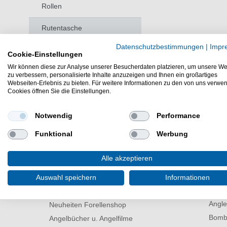
Rollen
Rutentasche
Datenschutzbestimmungen
|
Impr
Sbirolinos
Cookie-Einstellungen
Wir können diese zur Analyse unserer Besucherdaten platzieren, um unsere We
Senke
zu verbessern, personalisierte Inhalte anzuzeigen und Ihnen ein großartiges
Webseiten-Erlebnis zu bieten. Für weitere Informationen zu den von uns verwe
Cookies öffnen Sie die Einstellungen.
Tremarella
Wathose
Notwendig
Performance
Funktional
Werbung
Alle akzeptieren
Weitere Produkte für das Angeln auf Fore
Auswahl speichern
Informationen
Empfehlungen Forellenshop
Ang
Angl
Neuheiten Forellenshop
Bomb
Angelbücher u. Angelfilme