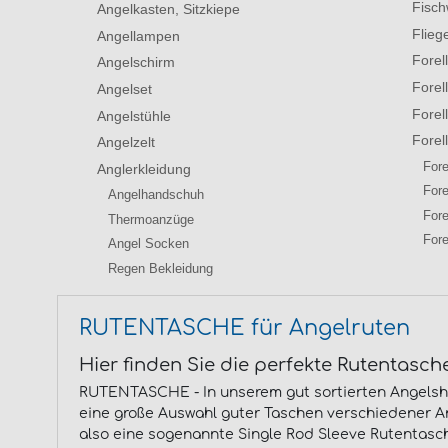
Fisc
Angelkasten, Sitzkiepe
Flieg
Angellampen
Forel
Angelschirm
Forel
Angelset
Forel
Angelstühle
Forel
Angelzelt
Fore
Anglerkleidung
Fore
Angelhandschuh
Fore
Thermoanzüge
Fore
Angel Socken
Regen Bekleidung
RUTENTASCHE für Angelruten
Hier finden Sie die perfekte Rutentasche
RUTENTASCHE - In unserem gut sortierten Angelshop
eine große Auswahl guter Taschen verschiedener Ang
also eine sogenannte Single Rod Sleeve Rutentasch