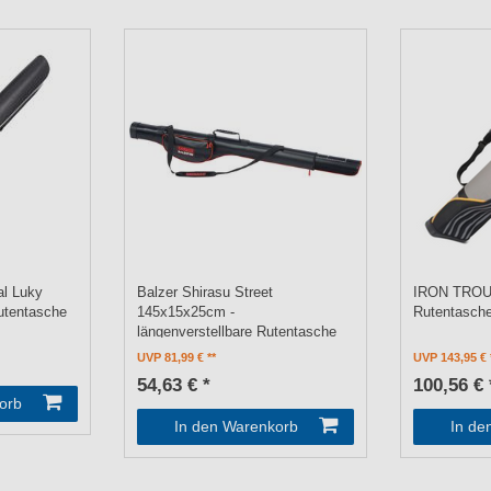
al Luky
Balzer Shirasu Street
IRON TROU
utentasche
145x15x25cm -
Rutentasch
längenverstellbare Rutentasche
UVP 81,99 €
UVP 143,95 €
54,63 € *
100,56 € 
orb
In den Warenkorb
In de