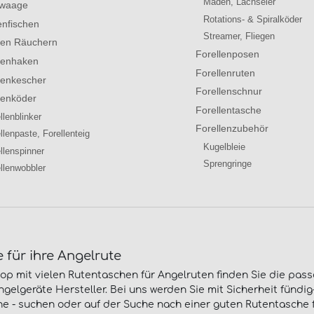
Maden, Lachseier
hwaage
Rotations- & Spiralköder
enfischen
Streamer, Fliegen
len Räuchern
Forellenposen
lenhaken
Forellenruten
lenkescher
Forellenschnur
lenköder
Forellentasche
llenblinker
Forellenzubehör
llenpaste, Forellenteig
Kugelbleie
llenspinner
Sprengringe
llenwobbler
 für ihre Angelrute
 mit vielen Rutentaschen für Angelruten finden Sie die passe
elgeräte Hersteller. Bei uns werden Sie mit Sicherheit fündig-
e - suchen oder auf der Suche nach einer guten Rutentasche f