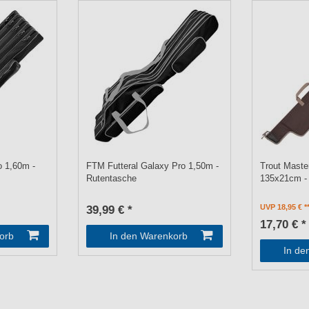
o 1,60m -
FTM Futteral Galaxy Pro 1,50m -
Trout Maste
Rutentasche
135x21cm -
UVP 18,95 €
39,99 € *
17,70 € *
orb
In den Warenkorb
In de