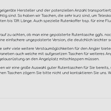
geräte Hersteller und der potenziellen Anzahl transportierba
chtig sind. So haben wir Taschen, die sehr kurz sind, um Teles
ten bis 13ft Länge. Auch spezielle Rutenkoffer bsp. für eine Fl
arauf zu achten, ob man eine gepolsterte Rutentasche ggfs. n
 einfachere ungepolsterte Version, die deutchlich leichter se
 sehr viele weitere Verstaumöglichkeiten für den Angler biete
Daneben auch welche mit aufgesetzen Taschen für weiteres Ange
ngelausrüstung an den Angelplatz mitschleppen müssen.
 wir eine große Auswahl guter Rutentaschen für Sie bereits, s
nen Taschen zögern Sie bitte nicht und kontaktieren Sie uns. Wi