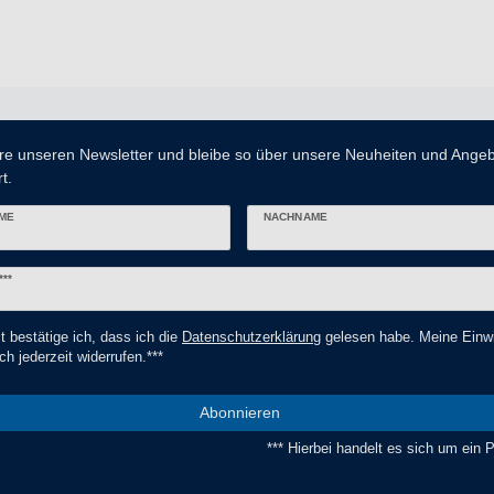
re unseren Newsletter und bleibe so über unsere Neuheiten und Ange
t.
ME
NACHNAME
er
***
t bestätige ich, dass ich die
Daten­schutz­erklärung
gelesen habe. Meine Einwi
ch jederzeit widerrufen.***
Abonnieren
*** Hierbei handelt es sich um ein Pf