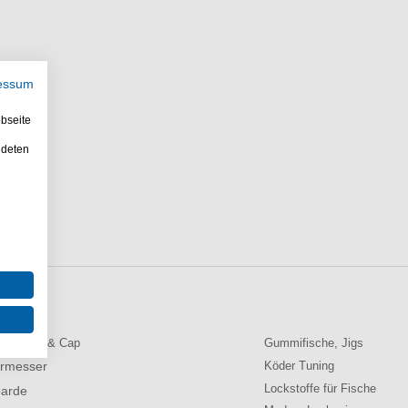
essum
bseite
ndeten
llen
lermütze & Cap
Gummifische, Jigs
ermesser
Köder Tuning
Lockstoffe für Fische
arde