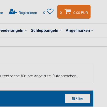
en
Registrieren
0
0
0,00 EUR
Feederangeln
Schleppangeln
Angelmarken
entasche für ihre Angelrute. Rutentaschen ...
Filter