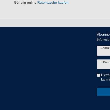
Günstig online
Rutentasche kaufen
Abonnie
informier
VORNA
Newslett
E-MAIL 
Honig
Hiermi
kann i