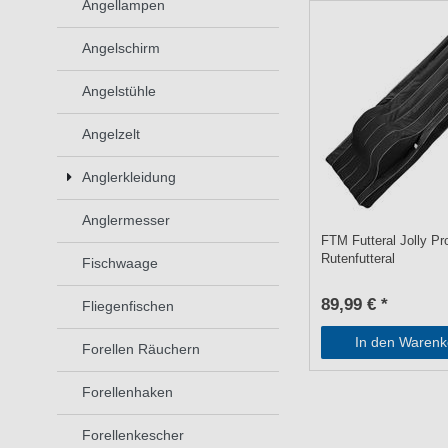
Angellampen
Angelschirm
Angelstühle
Angelzelt
Anglerkleidung
Anglermesser
FTM Futteral Jolly Pr
Rutenfutteral
Fischwaage
89,99 € *
Fliegenfischen
In den Warenk
Forellen Räuchern
Forellenhaken
Forellenkescher