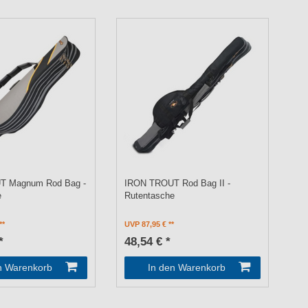
T Magnum Rod Bag -
IRON TROUT Rod Bag II -
e
Rutentasche
UVP 87,95 €
*
48,54 € *
n Warenkorb
In den Warenkorb