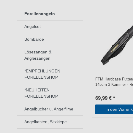
Forellenangeln
Angelset
Bombarde
Lösezangen &
Anglerzangen
*EMPFEHLUNGEN
FORELLENSHOP
FTM Hardcase Futter
145cm 3 Kammer - R
*NEUHEITEN
FORELLENSHOP
69,99 € *
Angelbücher u. Angelfilme
In den Warenk
Angelkasten, Sitzkiepe