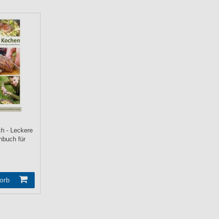
h - Leckere
hbuch für
orb