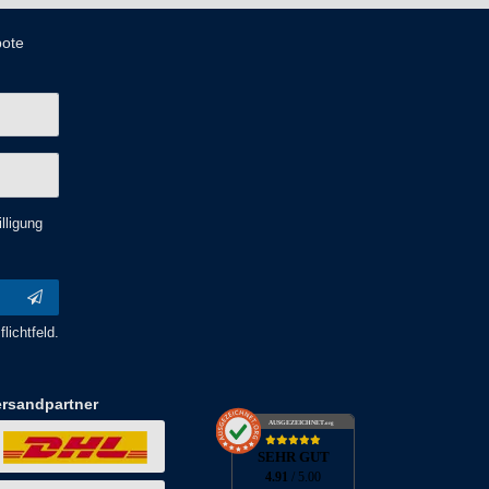
bote
lligung
lichtfeld.
ersandpartner
AUSGEZEICHNET
.org
SEHR GUT
4.91
/ 5.00