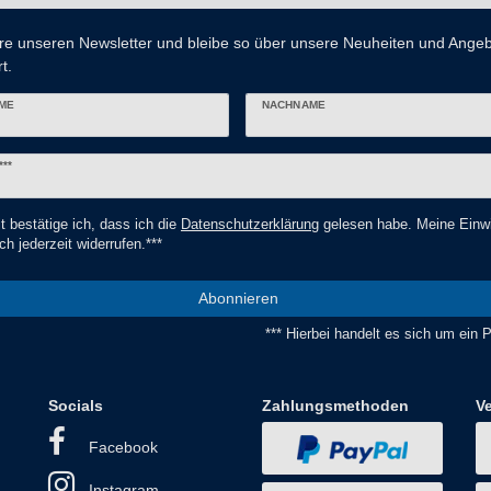
re unseren Newsletter und bleibe so über unsere Neuheiten und Ange
t.
ME
NACHNAME
er
***
t bestätige ich, dass ich die
Daten­schutz­erklärung
gelesen habe. Meine Einwi
ch jederzeit widerrufen.***
Abonnieren
*** Hierbei handelt es sich um ein Pf
Socials
Zahlungsmethoden
V
Facebook
Instagram