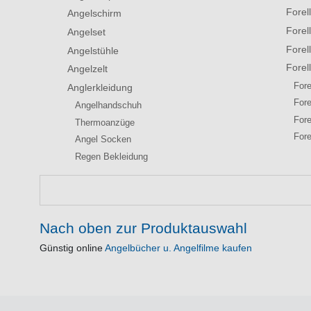
Forel
Angelschirm
Forel
Angelset
Forel
Angelstühle
Forel
Angelzelt
Fore
Anglerkleidung
Fore
Angelhandschuh
Fore
Thermoanzüge
Fore
Angel Socken
Regen Bekleidung
Nach oben zur Produktauswahl
Günstig online
Angelbücher u. Angelfilme kaufen