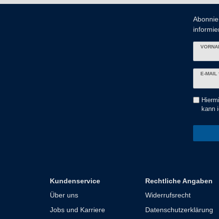
Abonnie
informier
VORNA
Newslett
E-MAIL 
Honig
Hiermi
kann i
Kundenservice
Rechtliche Angaben
Über uns
Widerrufsrecht
Jobs und Karriere
Datenschutzerklärung