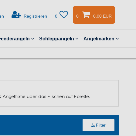
en
Registrieren
0
0
0,00 EUR
Feederangeln
Schleppangeln
Angelmarken
Angelfilme über das Fischen auf Forelle.
Filter