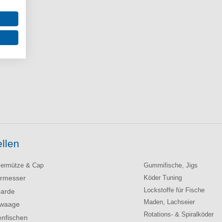
llen
lermütze & Cap
Gummifische, Jigs
ermesser
Köder Tuning
Lockstoffe für Fische
arde
Maden, Lachseier
hwaage
Rotations- & Spiralköder
enfischen