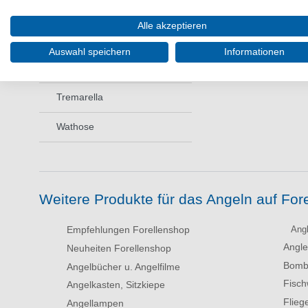
Rollen
Alle akzeptieren
Rutentasche
Auswahl speichern
Informationen
Sbirolinos
Tremarella
Wathose
Weitere Produkte für das Angeln auf Fore
Empfehlungen Forellenshop
Ang
Angl
Neuheiten Forellenshop
Bomb
Angelbücher u. Angelfilme
Fisc
Angelkasten, Sitzkiepe
Flieg
Angellampen