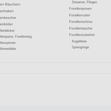
Streamer, Fliegen
len Räuchern
Forellenposen
lenhaken
Forellenruten
lenkescher
Forellenschnur
lenköder
Forellentasche
llenblinker
Forellenzubehör
llenpaste, Forellenteig
Kugelbleie
llenspinner
Sprengringe
llenwobbler