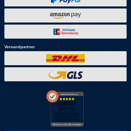
Versandpartner
AUSGEZEICHNET
.org
SEHR GUT
4.91
/ 5.00
173.452 Bewertungen
von hier, amazon.de,
ebay.de, facebook.com
Hinweis zu den Bewertungen