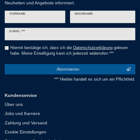
Neuheiten und Angebote informiert.
VORNAME
NACHNAME
Newsletter
E-MAIL ***
Honig
Hiermit bestätige ich, dass ich die
Daten­schutz­erklärung
gelesen
habe. Meine Einwilligung kann ich jederzeit widerrufen.***
Abonnieren
*** Hierbei handelt es sich um ein Pflichtfeld.
Kundenservice
Über uns
Jobs und Karriere
Zahlung und Versand
Cookie Einstellungen