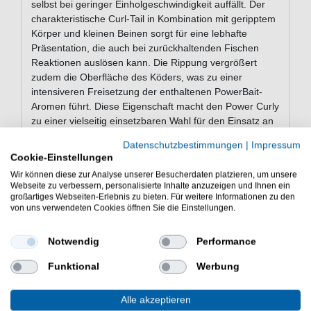
selbst bei geringer Einholgeschwindigkeit auffällt. Der
charakteristische Curl-Tail in Kombination mit geripptem
Körper und kleinen Beinen sorgt für eine lebhafte
Präsentation, die auch bei zurückhaltenden Fischen
Reaktionen auslösen kann. Die Rippung vergrößert
zudem die Oberfläche des Köders, was zu einer
intensiveren Freisetzung der enthaltenen PowerBait-
Aromen führt. Diese Eigenschaft macht den Power Curly
zu einer vielseitig einsetzbaren Wahl für den Einsatz an
gängigen Softbait-Rigs im Forellenteich. Der Köder
Datenschutzbestimmungen
|
Impressum
verbindet Bewegungsreize und Duftwirkung zu einer
Cookie-Einstellungen
effektiven Kombination für die gezielte Forellenangelei.
Wir können diese zur Analyse unserer Besucherdaten platzieren, um unsere
Webseite zu verbessern, personalisierte Inhalte anzuzeigen und Ihnen ein
großartiges Webseiten-Erlebnis zu bieten. Für weitere Informationen zu den
von uns verwendeten Cookies öffnen Sie die Einstellungen.
Eigenschaften des Berkley
PowerBait Power Curly
Notwendig
Performance
Berkley PowerBait Gummiköder zum
Forellenfischen
Funktional
Werbung
PowerBait-Formel
Große Oberfläche für Geschmacksverteilung
Alle akzeptieren
Passt zu allen gängigen Softbait-Rigs für das