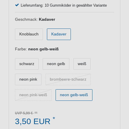
Lieferumfang: 10 Gummiköder in gewählter Variante
Geschmack:
Kadaver
Knoblauch
Kadaver
Farbe:
neon gelb-weiß
schwarz
neon gelb
weiß
neon pink
brombeere-schwarz
neon pink-weiß
neon gelb-weiß
UVP 5,99 €
*
3,50 EUR