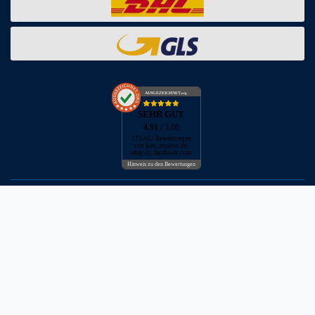
AUSGEZEICHNET
.org
SEHR GUT
4.91
/ 5.00
173.452 Bewertungen
von hier, amazon.de,
ebay.de, facebook.com
Hinweis zu den Bewertungen
* inkl. MwSt. zzgl. Versandkosten
** Bei Variantenartikeln mit unterschiedlichen Preisen pro Variante
bezieht sich die angegebene UVP auf die Variante mit dem
niedrigsten Preis. Die UVP zu den weiteren Varianten wird bei Klick
auf die jeweilige Variante angezeigt.
© Copyright 2026 | Alle Rechte vorbehalten - Neptunmaster GmbH