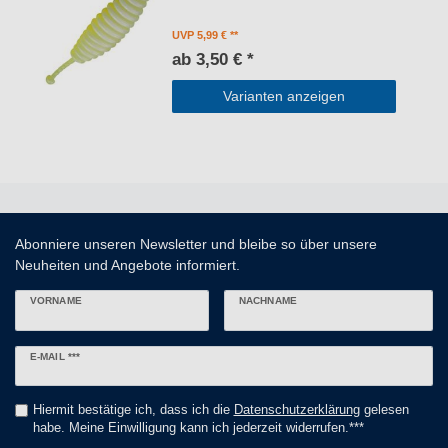
UVP 5,99 €
ab 3,50 € *
Varianten anzeigen
Abonniere unseren Newsletter und bleibe so über unsere
Neuheiten und Angebote informiert.
VORNAME
NACHNAME
Newsletter
E-MAIL ***
Honig
Hiermit bestätige ich, dass ich die
Daten­schutz­erklärung
gelesen
habe. Meine Einwilligung kann ich jederzeit widerrufen.***