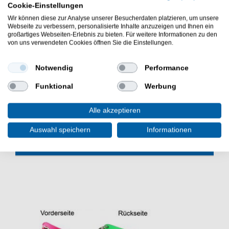
Cookie-Einstellungen
Gummiköder zum aktiven Forellenangeln
Wir können diese zur Analyse unserer Besucherdaten platzieren, um unsere
Länge: 5,5cm
Webseite zu verbessern, personalisierte Inhalte anzuzeigen und Ihnen ein
Gewicht: 1,6g
großartiges Webseiten-Erlebnis zu bieten. Für weitere Informationen zu den
mit verführerischen Aroma versehen
von uns verwendeten Cookies öffnen Sie die Einstellungen.
Lieferumfang: 10 Gummiköder in gewählter Variante
Die FTM Omura Baits Kong Forellenköder sind sehr gut
Notwendig
Performance
zum Spinnangeln am Forellensee. Die Softbaits sind
Funktional
Werbung
sehr gut zum Forellenangeln an Forellenteichen.
Alle akzeptieren
Auswahl speichern
Informationen
WEITERE INTERESSANTE ARTIKEL