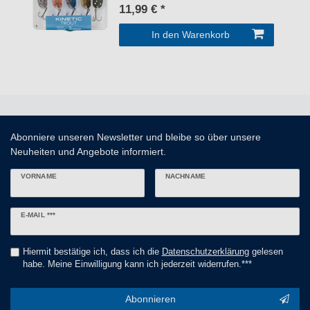
11,99 € *
In den Warenkorb
Abonniere unseren Newsletter und bleibe so über unsere
Neuheiten und Angebote informiert.
VORNAME
NACHNAME
Newsletter
E-MAIL ***
Honig
Hiermit bestätige ich, dass ich die
Daten­schutz­erklärung
gelesen
habe. Meine Einwilligung kann ich jederzeit widerrufen.***
Abonnieren