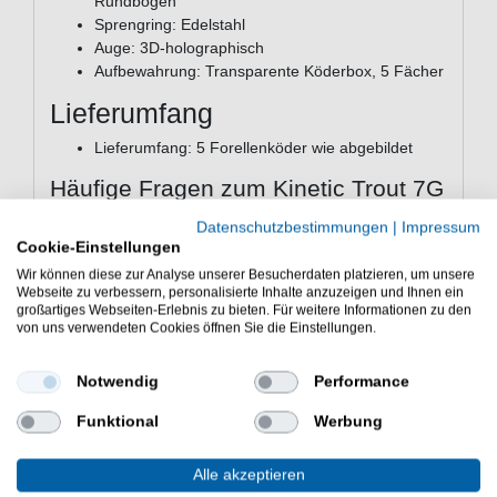
Rundbogen
Sprengring: Edelstahl
Auge: 3D-holographisch
Aufbewahrung: Transparente Köderbox, 5 Fächer
Lieferumfang
Lieferumfang: 5 Forellenköder wie abgebildet
Häufige Fragen zum Kinetic Trout 7G
Für welche Zielfische eignet sich der Kinetic
Datenschutzbestimmungen
|
Impressum
Trout 7G?
Cookie-Einstellungen
Der Kinetic Trout 7G ist primär für
Wir können diese zur Analyse unserer Besucherdaten platzieren, um unsere
Regenbogenforelle
und
Seeforelle
ausgelegt.
Webseite zu verbessern, personalisierte Inhalte anzuzeigen und Ihnen ein
großartiges Webseiten-Erlebnis zu bieten. Für weitere Informationen zu den
Durch seine attraktive Schwimmaktion eignet er
von uns verwendeten Cookies öffnen Sie die Einstellungen.
sich darüber hinaus auch für
Barsch, Hecht und
Zander
. Du kannst ihn also vielseitig im
Notwendig
Performance
Raubfischangeln einsetzen.
Welche Führungsgeschwindigkeit empfiehlt
Funktional
Werbung
sich für diesen Köder?
Der Kinetic Trout 7G entwickelt seine besten
Alle akzeptieren
Reflexe bei einer langsamen bis mittleren,