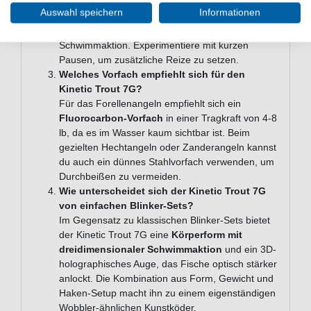
gleichmäßigen Führung. Beim Schleppen an
Auswahl speichern
Informationen
Forellenseen oder beim linearen Spinnfischen
erzeugt er eine besonders lebendige
Schwimmaktion. Experimentiere mit kurzen
Pausen, um zusätzliche Reize zu setzen.
Welches Vorfach empfiehlt sich für den
Kinetic Trout 7G?
Für das Forellenangeln empfiehlt sich ein
Fluorocarbon-Vorfach
in einer Tragkraft von 4-8
lb, da es im Wasser kaum sichtbar ist. Beim
gezielten Hechtangeln oder Zanderangeln kannst
du auch ein dünnes Stahlvorfach verwenden, um
Durchbeißen zu vermeiden.
Wie unterscheidet sich der Kinetic Trout 7G
von einfachen Blinker-Sets?
Im Gegensatz zu klassischen Blinker-Sets bietet
der Kinetic Trout 7G eine
Körperform mit
dreidimensionaler Schwimmaktion
und ein 3D-
holographisches Auge, das Fische optisch stärker
anlockt. Die Kombination aus Form, Gewicht und
Haken-Setup macht ihn zu einem eigenständigen
Wobbler-ähnlichen Kunstköder.