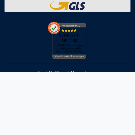
AUSGEZEICHNET
.org
SEHR GUT
4.91
/ 5.00
173.452 Bewertungen
von hier, amazon.de,
ebay.de, facebook.com
Hinweis zu den Bewertungen
* inkl. MwSt. zzgl. Versandkosten
** Bei Variantenartikeln mit unterschiedlichen Preisen pro Variante
bezieht sich die angegebene UVP auf die Variante mit dem
niedrigsten Preis. Die UVP zu den weiteren Varianten wird bei Klick
auf die jeweilige Variante angezeigt.
© Copyright 2026 | Alle Rechte vorbehalten - Neptunmaster GmbH