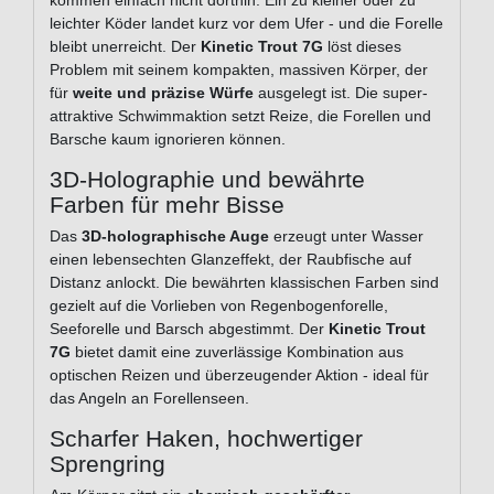
kommen einfach nicht dorthin. Ein zu kleiner oder zu
leichter Köder landet kurz vor dem Ufer - und die Forelle
bleibt unerreicht. Der
Kinetic Trout 7G
löst dieses
Problem mit seinem kompakten, massiven Körper, der
für
weite und präzise Würfe
ausgelegt ist. Die super-
attraktive Schwimmaktion setzt Reize, die Forellen und
Barsche kaum ignorieren können.
3D-Holographie und bewährte
Farben für mehr Bisse
Das
3D-holographische Auge
erzeugt unter Wasser
einen lebensechten Glanzeffekt, der Raubfische auf
Distanz anlockt. Die bewährten klassischen Farben sind
gezielt auf die Vorlieben von Regenbogenforelle,
Seeforelle und Barsch abgestimmt. Der
Kinetic Trout
7G
bietet damit eine zuverlässige Kombination aus
optischen Reizen und überzeugender Aktion - ideal für
das Angeln an Forellenseen.
Scharfer Haken, hochwertiger
Sprengring