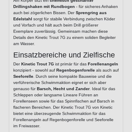
Am Körper sitzt ein
chemisch geschärfter
Drillingshaken mit Rundbogen
- für sicheres Anhaken
auch bei zögerlichen Bissen. Der
Sprengring aus
Edelstahl
sorgt für stabile Verbindung zwischen Köder
und Vorfach und hält auch beim Drill größerer
Exemplare zuverlässig. Gemeinsam machen diese
Details den Kinetic Trout 7G zu einem soliden Begleiter
am Wasser.
Einsatzbereiche und Zielfische
Der
Kinetic Trout 7G
ist primär für das
Forellenangeln
konzipiert - sowohl auf
Regenbogenforelle
als auch auf
Seeforelle
. Durch seine kompakte Bauweise und die
verführerische Schwimmaktion eignet er sich aber
genauso für
Barsch, Hecht und Zander
. Ideal für das
Schleppen oder langsame Lineare Führen an
Forellenseen sowie für das Spinnfischen auf Barsch in
flacheren Bereichen. Der Kinetic Trout 7G von Kinetic
bietet eine überzeugende Schwimmaktion für das
Forellenangeln auf Regenbogenforelle und Seeforelle
im Freiwasser.