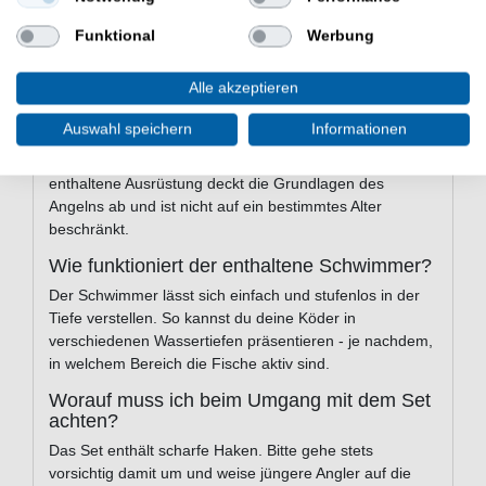
Im Set befinden sich 3 Köder, 1 verstellbarer
Schwimmer, 8 Wirbel und Haken sowie eine
Funktional
Werbung
transparente Köderbox - insgesamt 13 Teile.
Ist das Set auch für ältere Einsteiger
Alle akzeptieren
geeignet?
Auswahl speichern
Informationen
Ja, das Kit richtet sich ausdrücklich auch an
„ambitionierte Angler“ ohne Vorerfahrung. Die
enthaltene Ausrüstung deckt die Grundlagen des
Angelns ab und ist nicht auf ein bestimmtes Alter
beschränkt.
Wie funktioniert der enthaltene Schwimmer?
Der Schwimmer lässt sich einfach und stufenlos in der
Tiefe verstellen. So kannst du deine Köder in
verschiedenen Wassertiefen präsentieren - je nachdem,
in welchem Bereich die Fische aktiv sind.
Worauf muss ich beim Umgang mit dem Set
achten?
Das Set enthält scharfe Haken. Bitte gehe stets
vorsichtig damit um und weise jüngere Angler auf die