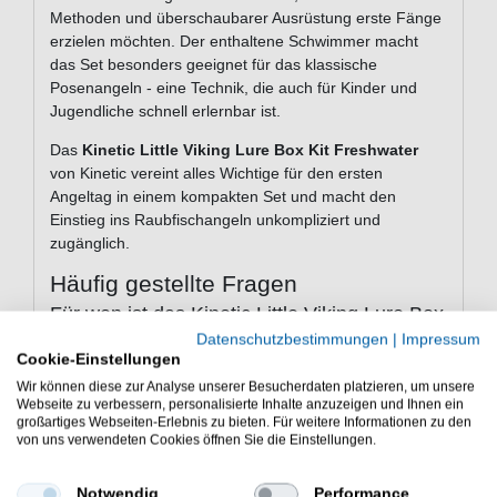
Methoden und überschaubarer Ausrüstung erste Fänge
erzielen möchten. Der enthaltene Schwimmer macht
das Set besonders geeignet für das klassische
Posenangeln - eine Technik, die auch für Kinder und
Jugendliche schnell erlernbar ist.
Das
Kinetic Little Viking Lure Box Kit Freshwater
von Kinetic vereint alles Wichtige für den ersten
Angeltag in einem kompakten Set und macht den
Einstieg ins Raubfischangeln unkompliziert und
zugänglich.
Häufig gestellte Fragen
Für wen ist das Kinetic Little Viking Lure Box
Kit Freshwater geeignet?
Datenschutzbestimmungen
|
Impressum
Cookie-Einstellungen
Das Set richtet sich an Einsteiger und junge Angler, die
Wir können diese zur Analyse unserer Besucherdaten platzieren, um unsere
mit dem Raubfischangeln beginnen möchten. Dank des
Webseite zu verbessern, personalisierte Inhalte anzuzeigen und Ihnen ein
vollständigen Inhalts sind keine weiteren Einzelkäufe
großartiges Webseiten-Erlebnis zu bieten. Für weitere Informationen zu den
notwendig, um den ersten Angelausflug zu starten.
von uns verwendeten Cookies öffnen Sie die Einstellungen.
Was ist im Lieferumfang enthalten?
Notwendig
Performance