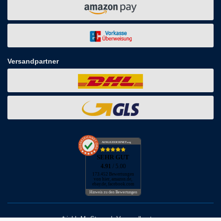
Versandpartner
AUSGEZEICHNET
.org
SEHR GUT
4.91
/ 5.00
173.452 Bewertungen
von hier, amazon.de,
ebay.de, facebook.com
Hinweis zu den Bewertungen
* inkl. MwSt. zzgl. Versandkosten