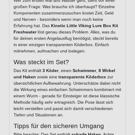
Wer zum ersten Mal ans Wasser geht, steht vor einer
großen Frage: Was brauche ich überhaupt? Einzelne
Komponenten zusammenzusuchen kostet Zeit, Geld
und Nerven - besonders wenn man noch keine
Erfahrung hat. Das
Kinetic Little Viking Lure Box Kit
Freshwater
löst genau dieses Problem. Alles, was du
für deinen ersten Angelausflug benötigst, steckt bereits
in einer einzigen transparenten Köderbox. Einfach
mitnehmen, aufmachen und loslegen.
Was steckt im Set?
Das Kit enthält
3 Köder
, einen
Schwimmer
,
8 Wirbel
und Haken
sowie eine
transparente Köderbox
zur
übersichtlichen Aufbewahrung. Unterschätze dabei nicht
die Wirkung eines einfachen Schwimmers kombiniert mit
einem Wurm - gerade für Einsteiger ist diese klassische
Methode häufig sehr ertragreich. Die Pose lässt sich
leicht verstellen und passt sich damit verschiedenen
Tiefen und Situationen an.
Tipps für den sicheren Umgang
Bitte beachte: Das Set enthält
scharfe Haken
. Achte