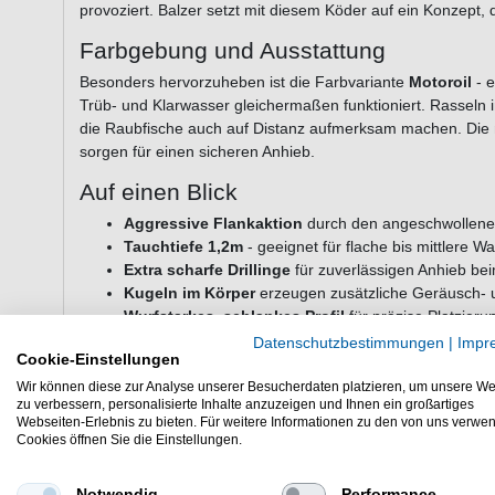
provoziert. Balzer setzt mit diesem Köder auf ein Konzept, d
Farbgebung und Ausstattung
Besonders hervorzuheben ist die Farbvariante
Motoroil
- e
Trüb- und Klarwasser gleichermaßen funktioniert. Rasseln i
die Raubfische auch auf Distanz aufmerksam machen. Die mo
sorgen für einen sicheren Anhieb.
Auf einen Blick
Aggressive Flankaktion
durch den angeschwollenen
Tauchtiefe 1,2m
- geeignet für flache bis mittlere 
Extra scharfe Drillinge
für zuverlässigen Anhieb be
Kugeln im Körper
erzeugen zusätzliche Geräusch- u
Wurfstarkes, schlankes Profil
für präzise Platzieru
Farbvariante Motoroil
- von Matze Koch entwickelt 
Datenschutzbestimmungen
|
Impr
Cookie-Einstellungen
Technische Daten
Wir können diese zur Analyse unserer Besucherdaten platzieren, um unsere We
zu verbessern, personalisierte Inhalte anzuzeigen und Ihnen ein großartiges
Länge: 11cm
Webseiten-Erlebnis zu bieten. Für weitere Informationen zu den von uns verwe
Gewicht: 20g
Cookies öffnen Sie die Einstellungen.
Tauchtiefe: 1,2m
Typ: Floating Wobbler
Notwendig
Performance