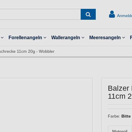
Anmeld
Forellenangeln
Wallerangeln
Meeresangeln
schrecke 11cm 20g - Wobbler
Balzer
11cm 2
Farbe:
Bitte
Motoroil