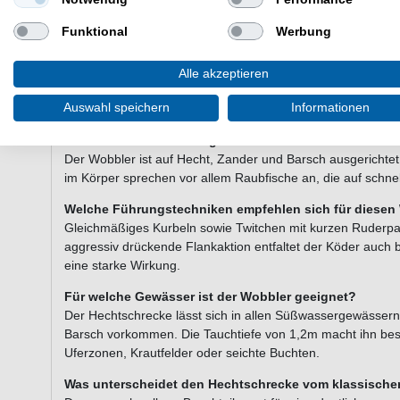
Haken: scharfe Drillinge
Ausstattung: Rasseln/Kugeln im Körper
Funktional
Werbung
Marke: Balzer
Serie: MK Adventure
Alle akzeptieren
Lieferumfang: 1 Wobbler in einer gewählten Farbe
Auswahl speichern
Informationen
Häufig gestellte Fragen zum Balzer M
Für welche Zielfische eignet sich der Balzer MK Adve
Der Wobbler ist auf Hecht, Zander und Barsch ausgerichtet
im Körper sprechen vor allem Raubfische an, die auf schne
Welche Führungstechniken empfehlen sich für diesen
Gleichmäßiges Kurbeln sowie Twitchen mit kurzen Ruderp
aggressiv drückende Flankaktion entfaltet der Köder auch
eine starke Wirkung.
Für welche Gewässer ist der Wobbler geeignet?
Der Hechtschrecke lässt sich in allen Süßwassergewässern
Barsch vorkommen. Die Tauchtiefe von 1,2m macht ihn beso
Uferzonen, Krautfelder oder seichte Buchten.
Was unterscheidet den Hechtschrecke vom klassisch