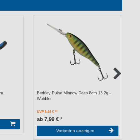
cm
Berkley Pulse Minnow Deep 8cm 13.2g -
We
Wobbler
- 
UVP 8,99 €
a
ab 7,99 € *
Varianten anzeigen