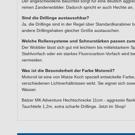
Der angeschwollene Bauchteil sorgt für eine deutlich agg
reinen Zanderwobbler. Dadurch spricht er auch Hechte an, d
Sind die Drillinge austauschbar?
Ja, die Drillinge sind in der Regel über Standardkarabiner 
andere Drillingshaken gleicher Größe austauschen.
Welche Rollensysteme und Schnurstärken passen zum
Der Wobbler lässt sich gut mit leichtem bis mittelstarkem S
Stahlvorfach oder ein starkes Fluorocarbon-Vorfach wird 
vermeiden.
Was ist die Besonderheit der Farbe Motoroil?
Motoroil ist eine von Matze Koch speziell entwickelte Farbe
verschiedenen Lichtverhältnissen wirkt. Sie eignet sich sowo
Wasser.
Balzer MK Adventure Hechtschrecke 11cm - aggressiv flan
Tauchtiefe 1,2m, extra scharfe Drillinge. Jetzt im Shop!