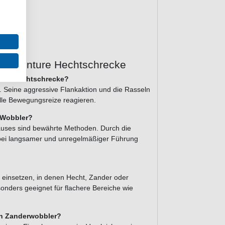
K Adventure Hechtschrecke
nture Hechtschrecke?
. Seine aggressive Flankaktion und die Rasseln
lle Bewegungsreize reagieren.
 Wobbler?
auses sind bewährte Methoden. Durch die
 bei langsamer und unregelmäßiger Führung
 einsetzen, in denen Hecht, Zander oder
nders geeignet für flachere Bereiche wie
en Zanderwobbler?