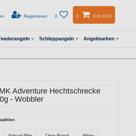
en
Registrieren
0
0
0,00 EUR
Feederangeln
Schleppangeln
Angelmarken
 MK Adventure Hechtschrecke
0g - Wobbler
 wählen
Natural Pike
Clear Roach
Albino