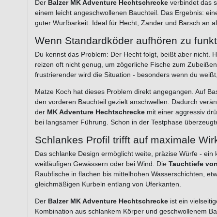
Der
Balzer MK Adventure Hechtschrecke
verbindet das s
einem leicht angeschwollenen Bauchteil. Das Ergebnis: eine 
guter Wurfbarkeit. Ideal für Hecht, Zander und Barsch an a
Wenn Standardköder aufhören zu funkt
Du kennst das Problem: Der Hecht folgt, beißt aber nicht. 
reizen oft nicht genug, um zögerliche Fische zum Zubeißen z
frustrierender wird die Situation - besonders wenn du weißt,
Matze Koch hat dieses Problem direkt angegangen. Auf Bas
den vorderen Bauchteil gezielt anschwellen. Dadurch verän
der
MK Adventure Hechtschrecke
mit einer aggressiv drü
bei langsamer Führung. Schon in der Testphase überzeugt
Schlankes Profil trifft auf maximale Wi
Das schlanke Design ermöglicht weite, präzise Würfe - ein 
weitläufigen Gewässern oder bei Wind. Die
Tauchtiefe vo
Raubfische in flachen bis mittelhohen Wasserschichten, et
gleichmäßigen Kurbeln entlang von Uferkanten.
Der
Balzer MK Adventure Hechtschrecke
ist ein vielseit
Kombination aus schlankem Körper und geschwollenem Bauch