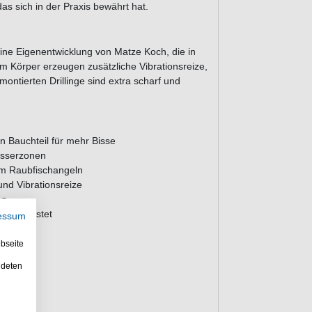
as sich in der Praxis bewährt hat.
ine Eigenentwicklung von Matze Koch, die in
m Körper erzeugen zusätzliche Vibrationsreize,
ntierten Drillinge sind extra scharf und
 Bauchteil für mehr Bisse
Wasserzonen
im Raubfischangeln
nd Vibrationsreize
ng
und getestet
essum
bseite
ndeten