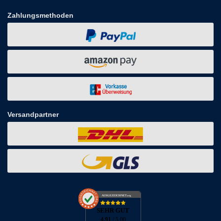
Zahlungsmethoden
Versandpartner
AUSGEZEICHNET
.org
SEHR GUT
4.91
/ 5.00