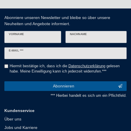
Abonniere unseren Newsletter und bleibe so über unsere
Neuheiten und Angebote informiert.
VORNAME
NACHNAME
Newsletter
E-MAIL ***
Honig
Hiermit bestätige ich, dass ich die
Daten­schutz­erklärung
gelesen
habe. Meine Einwilligung kann ich jederzeit widerrufen.***
Abonnieren
*** Hierbei handelt es sich um ein Pflichtfeld.
Kundenservice
Über uns
Jobs und Karriere