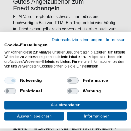
Gutes Angelzubehör zum
Friedfischangeln
FTM Vario Tropfenblei schwarz - Ein edles und
hochwertiges Blei von FTM. EIn Tropfenblei wird häufig
im Friedfischangelbereich verwendet, ist aber auch zum
allgemeinen Posenangeln bestens geeignet.
Datenschutzbestimmungen
|
Impressum
Cookie-Einstellungen
Wir können diese zur Analyse unserer Besucherdaten platzieren, um unsere
Eigenschaften der FTM Vario
Webseite zu verbessern, personalisierte Inhalte anzuzeigen und Ihnen ein
Tropfenblei schwarz
großartiges Webseiten-Erlebnis zu bieten. Für weitere Informationen zu den
von uns verwendeten Cookies öffnen Sie die Einstellungen.
Gewichte zum Angeln
Wird häufig im Friedfischangelbereich verwendet
Notwendig
Performance
auch zum allgemeinen Posenangeln geeignet
Farbe: Schwarz
Funktional
Werbung
Lieferumfang: Bleie, unterschiedliche Anzahl je
nach einer gewähltem Gewicht
Alle akzeptieren
Auswahl speichern
Informationen
Günstig Vario Tropfenblei schwarz online kaufen &
sparen. FTM Zubehör für das Fischen auf Friedfische. -