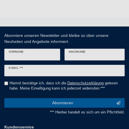
Abonniere unseren Newsletter und bleibe so über unsere
Neuheiten und Angebote informiert.
VORNAME
NACHNAME
Newsletter
E-MAIL ***
Honig
Hiermit bestätige ich, dass ich die
Daten­schutz­erklärung
gelesen
habe. Meine Einwilligung kann ich jederzeit widerrufen.***
Abonnieren
*** Hierbei handelt es sich um ein Pflichtfeld.
Kundenservice