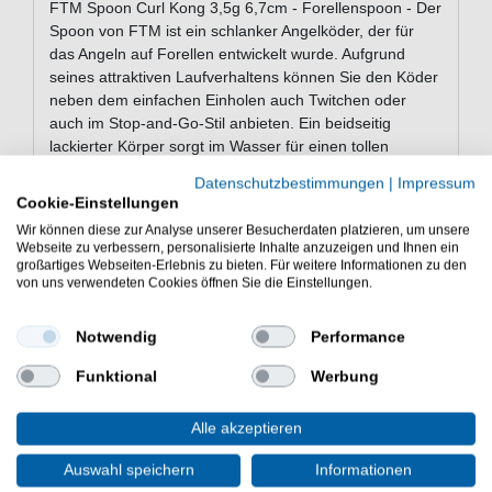
FTM Spoon Curl Kong 3,5g 6,7cm - Forellenspoon - Der
Spoon von FTM ist ein schlanker Angelköder, der für
das Angeln auf Forellen entwickelt wurde. Aufgrund
seines attraktiven Laufverhaltens können Sie den Köder
neben dem einfachen Einholen auch Twitchen oder
auch im Stop-and-Go-Stil anbieten. Ein beidseitig
lackierter Körper sorgt im Wasser für einen tollen
optischen Reiz der Salmoniden. Der Metallköder ist eine
Datenschutzbestimmungen
|
Impressum
gute Wahl bei der aktiven Angelei auf Forellen in
Cookie-Einstellungen
Forellenseen und Forellenteichen.
Wir können diese zur Analyse unserer Besucherdaten platzieren, um unsere
Webseite zu verbessern, personalisierte Inhalte anzuzeigen und Ihnen ein
großartiges Webseiten-Erlebnis zu bieten. Für weitere Informationen zu den
von uns verwendeten Cookies öffnen Sie die Einstellungen.
Eigenschaften der FTM Spoon Curl
Kong Forellenspoons
Notwendig
Performance
Spoon zum Angeln auf Forelle
Länge: 6,7cm
Funktional
Werbung
Gewicht: 3,5g
attraktives Laufverhalten
Alle akzeptieren
kann vielfältig geführt werden
beidseitig lackiert
Auswahl speichern
Informationen
Lieferumfang: 1 Spoon in gewählter Farbe