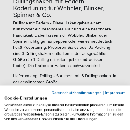
Drillingshaken mit Federn -
Ködertuning für Wobbler, Blinker,
Spinner & Co.
Drillinge mit Federn - Diese Haken geben einem
Kunstköder ein besonderes Flair und eine besondere
Fängigkeit. Dabei lassen sich Wobbler, Blinker oder
Spinner richtig gut aufpeppen oder wie es neudeutsch
heißt Ködertuning. Probieren Sie es aus. Je Packung
sind 3 Drillingshaken enthalten in der ausgewählten
Größe (Je 1 Drilling mit roter, gelber und weisser
Feder). Die Farbe der Haken ist schwarz/nickel.
Lieferumfang: Drilling - Sortiment mit 3 Drillingshaken in
der gewünschten Größe
Diese Drillinge mit Federn Federdrillinge (Gr. 6 - 1/0)
Datenschutzbestimmungen
|
Impressum
sind gute Drillingshaken - Ködertuning für Wobbler,
Cookie-Einstellungen
Blinker, Spinner & Co.
Wir können diese zur Analyse unserer Besucherdaten platzieren, um unsere
Webseite zu verbessern, personalisierte Inhalte anzuzeigen und Ihnen ein
großartiges Webseiten-Erlebnis zu bieten. Für weitere Informationen zu den
von uns verwendeten Cookies öffnen Sie die Einstellungen.