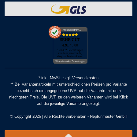
AUSGEZEICHNET
.org
SEHR GUT
4.91
/ 5.00
173.452 Bewertungen
von hier, amazon.de,
ebay.de, facebook.com
Hinweis zu den Bewertungen
* inkl. MwSt. zzgl. Versandkosten
** Bei Variantenartikeln mit unterschiedlichen Preisen pro Variante
bezieht sich die angegebene UVP auf die Variante mit dem
niedrigsten Preis. Die UVP zu den weiteren Varianten wird bei Klick
auf die jeweilige Variante angezeigt.
© Copyright 2026 | Alle Rechte vorbehalten - Neptunmaster GmbH