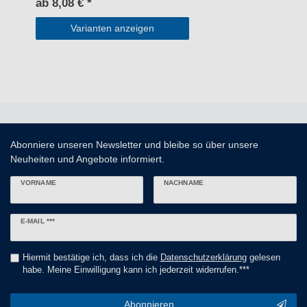
ab 8,08 € *
Varianten anzeigen
Abonniere unseren Newsletter und bleibe so über unsere
Neuheiten und Angebote informiert.
VORNAME
NACHNAME
Newsletter
E-MAIL ***
Honig
Hiermit bestätige ich, dass ich die
Daten­schutz­erklärung
gelesen
habe. Meine Einwilligung kann ich jederzeit widerrufen.***
Abonnieren