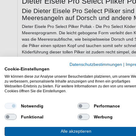
Dieter Eisele Pro Select Pilker Po
Die Dieter Eisele Pro Select Pilker sin
Meeresangeln auf Dorsch und andere 
Dieter Eisele Pro Select Pilker Pollak - Die Pro Select Köde
Meeresprogramm. Die leicht gebogene Form verleiht den Kö
was die Meeresraubfische, wie beispielsweise Dorsch und Se
die Pilker einen spitzen Kopf und tauchen somit sehr schne
Köderführung dieser tollen Pilker ist zudem recht simpel, 
eingehaucht, was die Meeresfische lieben. Die Pro Select P
Datenschutzbestimmungen
|
Impr
wodurch sie beim Fischen in flachen Küstengebieten der 
Cookie-Einstellungen
oder Norwegen eingesetzt werden können.
Wir können diese zur Analyse unserer Besucherdaten platzieren, um unsere We
zu verbessern, personalisierte Inhalte anzuzeigen und Ihnen ein großartiges
Webseiten-Erlebnis zu bieten. Für weitere Informationen zu den von uns verwe
Cookies öffnen Sie die Einstellungen.
Eigenschaften der Dieter Eisele Pro Sel
Pilker zum Meeresangeln
Notwendig
Performance
leicht gebogene Form
spitzer Kopf
Funktional
Werbung
schwarzer VMC-Drilling
stainless Steel Sprengring
Alle akzeptieren
mit holographischer Schuppenfolie