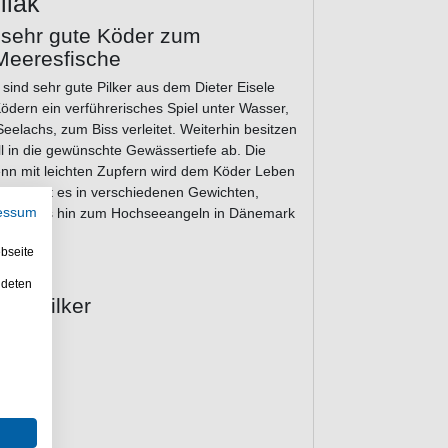
llak
d sehr gute Köder zum
Meeresfische
r sind sehr gute Pilker aus dem Dieter Eisele
dern ein verführerisches Spiel unter Wasser,
elachs, zum Biss verleitet. Weiterhin besitzen
ll in die gewünschte Gewässertiefe ab. Die
denn mit leichten Zupfern wird dem Köder Leben
ilker gibt es in verschiedenen Gewichten,
essum
Ostsee bis hin zum Hochseeangeln in Dänemark
bseite
ndeten
ect Pilker