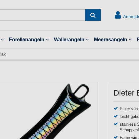
Anmeld
Forellenangeln
Wallerangeln
Meeresangeln
llak
Dieter 
Pilker von
leicht geb
stainless 
Schuppenf
Farbe wie 