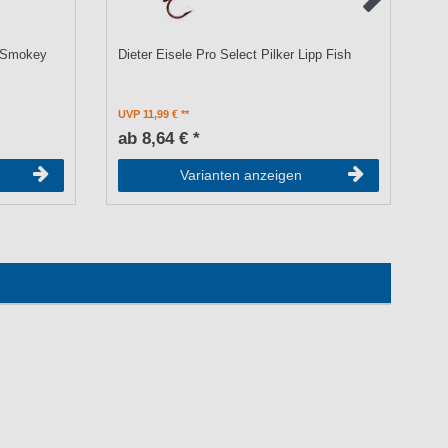
r Smokey
Dieter Eisele Pro Select Pilker Lipp Fish
Di
UVP 11,99 €
UV
ab 8,64 € *
a
Varianten anzeigen