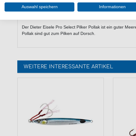
3D Holo-Augen
Auswahl speichern
Informationen
Farbe wie abgebildet: Pollak
Lieferumfang: 1 Pilker in gewählter Variante
Der Dieter Eisele Pro Select Pilker Pollak ist ein guter Meer
Pollak sind gut zum Pilken auf Dorsch.
WEITERE INTERESSANTE ARTIKEL