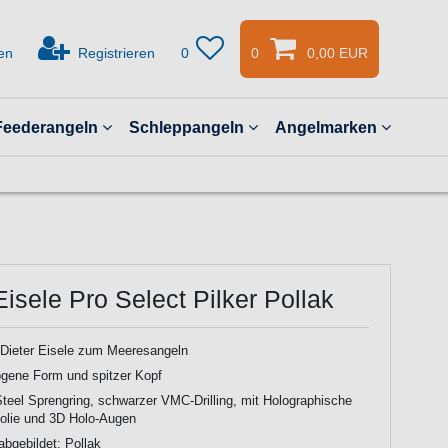
en
Registrieren
0
0
0,00 EUR
Feederangeln
Schleppangeln
Angelmarken
Eisele Pro Select Pilker Pollak
 Dieter Eisele zum Meeresangeln
ogene Form und spitzer Kopf
Steel Sprengring, schwarzer VMC-Drilling, mit Holographische
olie und 3D Holo-Augen
abgebildet: Pollak