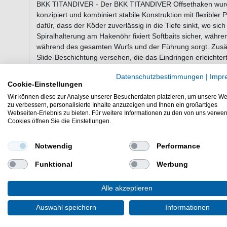
BKK TITANDIVER - Der BKK TITANDIVER Offsethaken wurde 
konzipiert und kombiniert stabile Konstruktion mit flexibler 
dafür, dass der Köder zuverlässig in die Tiefe sinkt, wo si
Spiralhalterung am Hakenöhr fixiert Softbaits sicher, währen
während des gesamten Wurfs und der Führung sorgt. Zusätzl
Slide-Beschichtung versehen, die das Eindringen erleichtert
an dem bei Bedarf ein Spinnerblatt montiert werden kann, s
Datenschutzbestimmungen
|
Impr
verschiedenen Lichtverhältnissen flexibel anpassen.
Cookie-Einstellungen
Wir können diese zur Analyse unserer Besucherdaten platzieren, um unsere We
zu verbessern, personalisierte Inhalte anzuzeigen und Ihnen ein großartiges
Eigenschaften des BKK TITANDIVER
Webseiten-Erlebnis zu bieten. Für weitere Informationen zu den von uns verwe
Cookies öffnen Sie die Einstellungen.
BKK Haken zum Raubfischangeln
Offsethaken mit festem Gewicht für kontrolliertes Ab
Notwendig
Performance
Spiralhalterung und Silikonstopper für sicheren Halt
Super Slide-Beschichtung für reibungsloses Eindring
Funktional
Werbung
Befestigungsring zur Montage eines optionalen Spinn
Einsatz bei Hecht, Barsch, Snook, Peacock Bass und
Alle akzeptieren
Lieferumfang: 2 Haken in gewählter Größe
Auswahl speichern
Informationen
Günstig TITANDIVER online kaufen & sparen. BKK Haken z
Offsethaken bestellen.