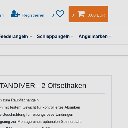
en
Registrieren
0
0
0,00 EUR
Feederangeln
Schleppangeln
Angelmarken
TANDIVER - 2 Offsethaken
 zum Raubfischangeln
n mit festem Gewicht für kontrolliertes Absinken
e-Beschichtung für reibungsloses Eindringen
gsring zur Montage eines optionalen Spinnerblatts