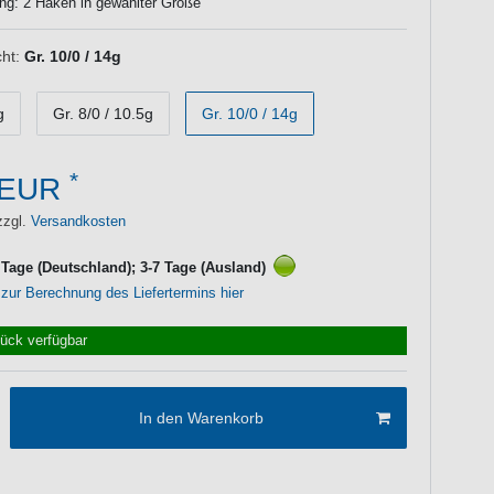
ng: 2 Haken in gewählter Größe
ht:
Gr. 10/0 / 14g
g
Gr. 8/0 / 10.5g
Gr. 10/0 / 14g
*
 EUR
zzgl.
Versandkosten
3 Tage (Deutschland); 3-7 Tage (Ausland)
 zur Berechnung des Liefertermins hier
tück verfügbar
In den Warenkorb