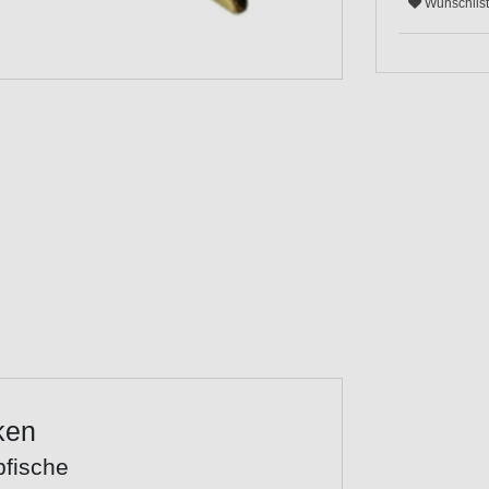
Wunschlis
ken
bfische