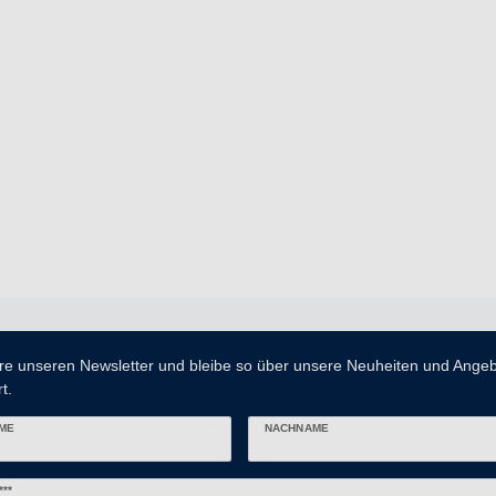
re unseren Newsletter und bleibe so über unsere Neuheiten und Ange
t.
ME
NACHNAME
er
***