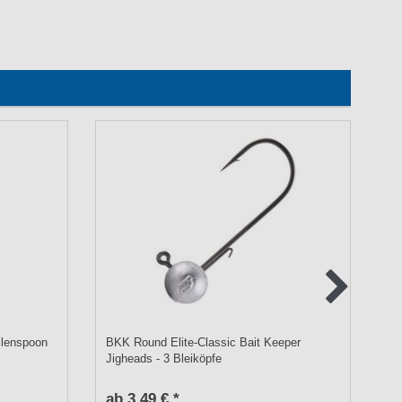
llenspoon
BKK Round Elite-Classic Bait Keeper
Ab
Jigheads - 3 Bleiköpfe
He
ab 3,49 € *
UV