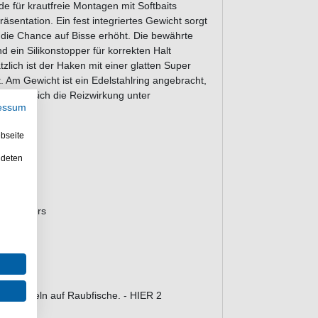
für krautfreie Montagen mit Softbaits
Präsentation. Ein fest integriertes Gewicht sorgt
ch die Chance auf Bisse erhöht. Die bewährte
d ein Silikonstopper für korrekten Halt
ich ist der Haken mit einer glatten Super
. Am Gewicht ist ein Edelstahlring angebracht,
o lässt sich die Reizwirkung unter
essum
bseite
ndeten
sinken
 des Köders
en
erblatts
 Redfish
um Angeln auf Raubfische. - HIER 2