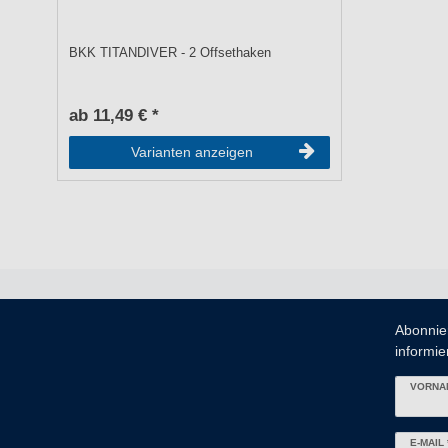
BKK TITANDIVER - 2 Offsethaken
ab 11,49 € *
Varianten anzeigen
Abonnie
informier
VORNA
Newslett
E-MAIL 