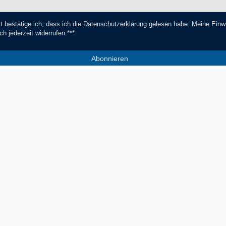
t bestätige ich, dass ich die
Daten­schutz­erklärung
gelesen habe. Meine Einwi
ch jederzeit widerrufen.***
Abonnieren
*** Hierbei handelt es sich um ein Pf
Socials
Zahlungsmethoden
V
Facebook
Instagram
YouTube