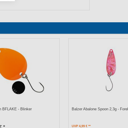
 BFLAKE - Blinker
Balzer Abalone Spoon 2,3g - Fore
€ *
UVP 4,99 €