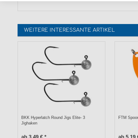
WEITERE INTERESSANTE ARTIKEL
BKK Hyperlatch Round Jigs Elite- 3
FTM Spoon
Jighaken
ab 3,49 € *
ab 5,19 