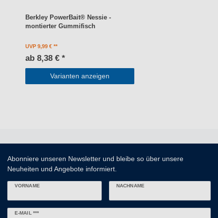
Berkley PowerBait® Nessie -
montierter Gummifisch
UVP 9,99 €
ab 8,38 € *
Varianten anzeigen
Abonniere unseren Newsletter und bleibe so über unsere
Neuheiten und Angebote informiert.
VORNAME
NACHNAME
Newsletter
E-MAIL ***