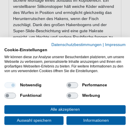
sichere Montage eines Softbaits im Kopfbereich. Ein
verstellbarer Silikonstopper hält weiche Köder während
des Wurfes in Position und ermöglicht gleichzeitig das
Herunterrutschen des Hakens, wenn der Fisch
zuschlägt. Dank des großen Hakenbogens und der
Super-Slide-Beschichtung wird eine gute Hakrate
erreicht, um Hechte und andere Raubfische fangen zu
können.
Datenschutzbestimmungen
|
Impressum
Cookie-Einstellungen
Wir können diese zur Analyse unserer Besucherdaten platzieren, um unsere
Webseite zu verbessern, personalisierte Inhalte anzuzeigen und Ihnen ein
Eigenschaften der BKK Titan Hooks
großartiges Webseiten-Erlebnis zu bieten. Für weitere Informationen zu den
Raubfischhaken
von uns verwendeten Cookies öffnen Sie die Einstellungen.
Offsethaken für Gummifische
Spirale für Softbait
Notwendig
Performance
verstellbarer Silikonstopper
Funktional
Werbung
großer Hakenbogen
Super Slide-Beschichtung
Lieferumfang: Offsethaken, unterschiedliche
Alle akzeptieren
Anzahl je nach gewählter Variante
Auswahl speichern
Informationen
Die BKK Titan Hooks Raubfischhaken sind ein treuer