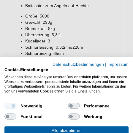
Baitcaster zum Angeln auf Hechte
Größe: 5600
Gewicht: 293g
Bremskraft: 8kg
Übersetzung: 5,3:1
Kugellager: 3
Schnurfassung: 0,32mm/220m
Schnureinzug: 65cm
Rechtshand Ausführung
Datenschutzbestimmungen
|
Impressum
Farbe: Grün
Cookie-Einstellungen
robuster Aluminiumrahmen und -Körper
Wir können diese zur Analyse unserer Besucherdaten platzieren, um unsere
Super Brass-Getriebe
Webseite zu verbessern, personalisierte Inhalte anzuzeigen und Ihnen ein
Carbon-Matrix-Bremse
großartiges Webseiten-Erlebnis zu bieten. Für weitere Informationen zu den
solider Aluminium-Kurbelarm
von uns verwendeten Cookies öffnen Sie die Einstellungen.
Die Abu Garcia Ambassadeur Beast Reel 5600HD
Notwendig
Performance
Baitcasterrolle wurde konzipiert für das schwere Angeln
auf Hecht. Gute Angelausrüstung für Raubfisch.
Funktional
Werbung
Alle akzeptieren