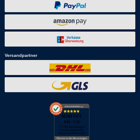
Versandpartner
AUSGEZEICHNET
.org
SEHR GUT
4.91
/ 5.00
173.452 Bewertungen
von hier, amazon.de,
ebay.de, facebook.com
Hinweis zu den Bewertungen