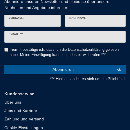
Abonniere unseren Newsletter und bleibe so über unsere
Neuheiten und Angebote informiert.
VORNAME
NACHNAME
Newsletter
E-MAIL ***
Honig
Hiermit bestätige ich, dass ich die
Daten­schutz­erklärung
gelesen
habe. Meine Einwilligung kann ich jederzeit widerrufen.***
Abonnieren
*** Hierbei handelt es sich um ein Pflichtfeld.
Kundenservice
Über uns
Jobs und Karriere
Zahlung und Versand
Cookie Einstellungen