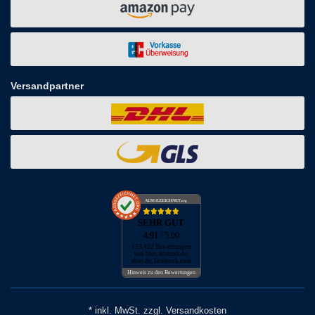
Versandpartner
AUSGEZEICHNET
.org
SEHR GUT
4.91
/ 5.00
173.452 Bewertungen
von hier, amazon.de,
ebay.de, facebook.com
Hinweis zu den Bewertungen
* inkl. MwSt. zzgl. Versandkosten