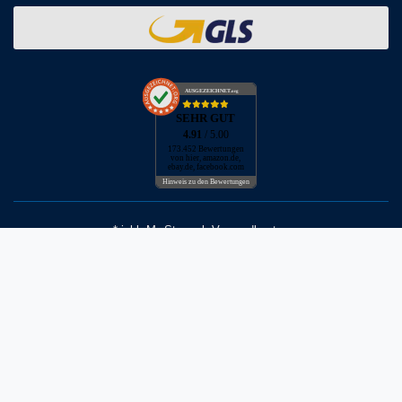
AUSGEZEICHNET
.org
SEHR GUT
4.91
/ 5.00
173.452 Bewertungen
von hier, amazon.de,
ebay.de, facebook.com
Hinweis zu den Bewertungen
* inkl. MwSt. zzgl. Versandkosten
** Bei Variantenartikeln mit unterschiedlichen Preisen pro Variante
bezieht sich die angegebene UVP auf die Variante mit dem
niedrigsten Preis. Die UVP zu den weiteren Varianten wird bei Klick
auf die jeweilige Variante angezeigt.
© Copyright 2026 | Alle Rechte vorbehalten - Neptunmaster GmbH