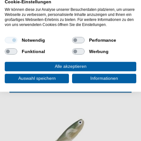
Cookie-Einstellungen
Spinnfischen
Wir können diese zur Analyse unserer Besucherdaten platzieren, um unsere
geeignet für Köder, die nicht rotieren
Webseite zu verbessern, personalisierte Inhalte anzuzeigen und Ihnen ein
robuste und fast schwerelose Verbindung
großartiges Webseiten-Erlebnis zu bieten. Für weitere Informationen zu den
für Stahl- und Fluorocarbon Vorfächer
von uns verwendeten Cookies öffnen Sie die Einstellungen.
Lieferumfang: 10 Ringe in gewählter Variante
Die Zeck Solid Ring Verbindungsringe eignen sich sehr
Notwendig
Performance
gut zum aktiven Raubfischangeln. Sehr guter
Funktional
Werbung
Verbindungsring für das aktive Angeln auf Raubfische.
Alle akzeptieren
Auswahl speichern
Informationen
WEITERE INTERESSANTE ARTIKEL