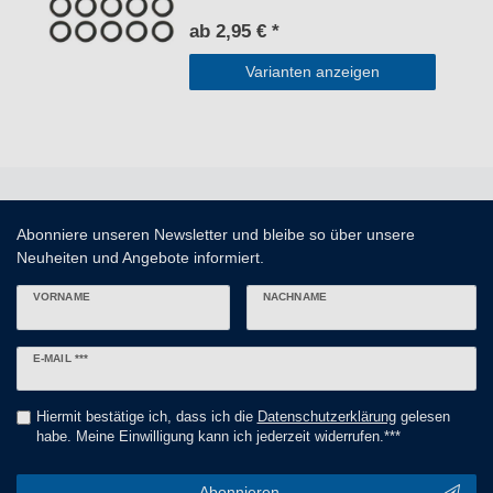
ab 2,95 € *
Varianten anzeigen
Abonniere unseren Newsletter und bleibe so über unsere
Neuheiten und Angebote informiert.
VORNAME
NACHNAME
Newsletter
E-MAIL ***
Honig
Hiermit bestätige ich, dass ich die
Daten­schutz­erklärung
gelesen
habe. Meine Einwilligung kann ich jederzeit widerrufen.***
Abonnieren