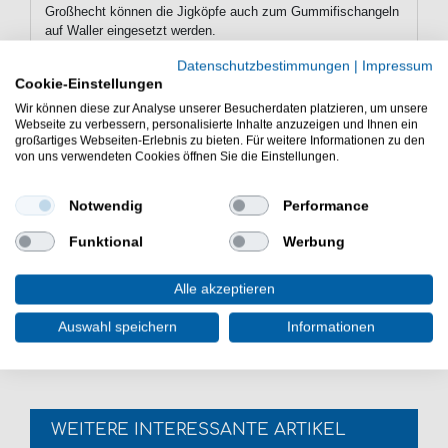
Großhecht können die Jigköpfe auch zum Gummifischangeln
auf Waller eingesetzt werden.
Datenschutzbestimmungen
|
Impressum
Cookie-Einstellungen
Eigenschaften der Zeck Predator
Wir können diese zur Analyse unserer Besucherdaten platzieren, um unsere
Bullet Jig Head Jigköpfe
Webseite zu verbessern, personalisierte Inhalte anzuzeigen und Ihnen ein
großartiges Webseiten-Erlebnis zu bieten. Für weitere Informationen zu den
Jigköpfe für Gummiköder zum Spinnfischen auf Hecht
von uns verwendeten Cookies öffnen Sie die Einstellungen.
& Wels
großer & stabiler Jighaken
Notwendig
Performance
großer Hakenbogen für dickbäuchige Gummifische
Bullet-Kopf
Funktional
Werbung
Lieferumfang: 2 Jigköpfe in gewählter Variante
Die Zeck Predator Bullet Jig Head Jigköpfe sind gut zum
Alle akzeptieren
Hechtangeln & Welsangeln mit Gummishads. Die
Jigheads sind zum Spinnangeln auf große Raubfische.
Auswahl speichern
Informationen
WEITERE INTERESSANTE ARTIKEL