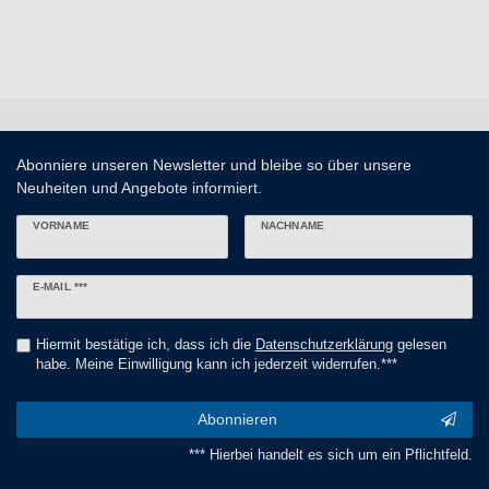
Abonniere unseren Newsletter und bleibe so über unsere
Neuheiten und Angebote informiert.
VORNAME
NACHNAME
Newsletter
E-MAIL ***
Honig
Hiermit bestätige ich, dass ich die
Daten­schutz­erklärung
gelesen
habe. Meine Einwilligung kann ich jederzeit widerrufen.***
Abonnieren
*** Hierbei handelt es sich um ein Pflichtfeld.