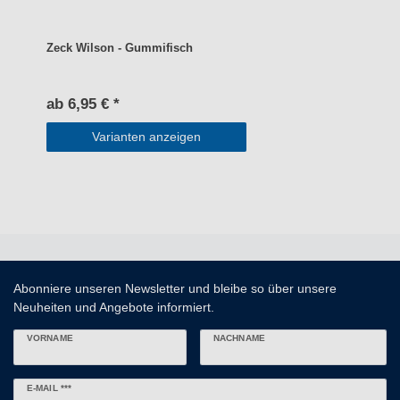
Zeck Wilson - Gummifisch
ab 6,95 € *
Varianten anzeigen
Abonniere unseren Newsletter und bleibe so über unsere
Neuheiten und Angebote informiert.
VORNAME
NACHNAME
Newsletter
E-MAIL ***