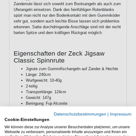
Zanderrute lässt sich sowohl zum Bootsangeln als auch zum
Uferangeln einsetzen. Dank des feinfühligen Rutenblanks
spürt man nicht nur den Bodenkontakt mit dem Gummiköder
sehr gut, sondern auch leichte Bisse lassen sich problemlos
erkennen. Satte durchdringende Anschläge sind mit der recht
harten Spitze und dem kräftigen Rückgrat möglich.
Eigenschaften der Zeck Jigsaw
Classic Spinnrute
Jigrute zum Gummifischangeln auf Zander & Hechte
Länge: 240cm
Wurfgewicht: 10-40g
2-teilig
Transportlänge: 124cm
Gewicht: 147g
Beringung: Fuji Alconite
Ringanzahl: 7+1
Datenschutzbestimmungen
|
Impressum
abnehmbarer Fuji Hakenhalter
Cookie-Einstellungen
Rollenhalter: Fuji TVS/#16
Länge Hintergriff: 34cm
Wir können diese zur Analyse unserer Besucherdaten platzieren, um unsere
Webseite zu verbessern, personalisierte Inhalte anzuzeigen und Ihnen ein