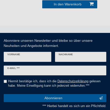
In den Warenkorb
Abonniere unseren Newsletter und bleibe so über unsere
Neuheiten und Angebote informiert.
VORNAME
NACHNAME
Newsletter
E-MAIL ***
Honig
Hiermit bestätige ich, dass ich die
Daten­schutz­erklärung
gelesen
habe. Meine Einwilligung kann ich jederzeit widerrufen.***
Abonnieren
*** Hierbei handelt es sich um ein Pflichtfeld.