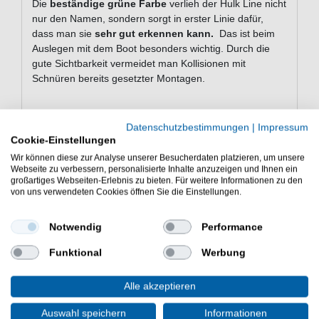
Die
beständige grüne Farbe
verlieh der Hulk Line nicht
nur den Namen, sondern sorgt in erster Linie dafür,
dass man sie
sehr gut erkennen kann.
Das ist beim
Auslegen mit dem Boot besonders wichtig. Durch die
gute Sichtbarkeit vermeidet man Kollisionen mit
Schnüren bereits gesetzter Montagen.
Datenschutzbestimmungen
|
Impressum
Die Länge dieser Spulen wurde so bemessen, dass sie genau
Cookie-Einstellungen
für gängige Wallerrollen passt, die zum Spinnfischen auf Waller
Wir können diese zur Analyse unserer Besucherdaten platzieren, um unsere
verwendet werden,
ohne dass Sie zu viel oder zu wenig Schnur
Webseite zu verbessern, personalisierte Inhalte anzuzeigen und Ihnen ein
haben.
großartiges Webseiten-Erlebnis zu bieten. Für weitere Informationen zu den
von uns verwendeten Cookies öffnen Sie die Einstellungen.
Eigenschaften der Zeck Hulk Line
Notwendig
Performance
8 Fäden
Funktional
Werbung
Enge Flechtung
Glatte Oberfläche
Alle akzeptieren
Hohe Abriebfestigkeit
Gute Sichtbarkeit
Auswahl speichern
Informationen