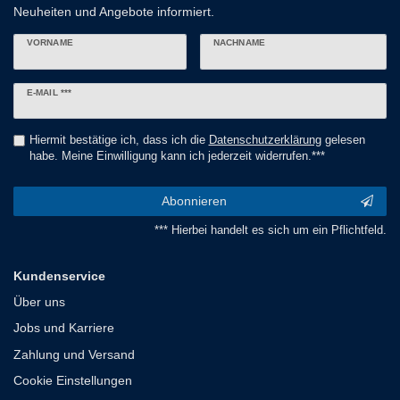
Neuheiten und Angebote informiert.
VORNAME
NACHNAME
Newsletter
E-MAIL ***
Honig
Hiermit bestätige ich, dass ich die
Daten­schutz­erklärung
gelesen
habe. Meine Einwilligung kann ich jederzeit widerrufen.***
Abonnieren
*** Hierbei handelt es sich um ein Pflichtfeld.
Kundenservice
Über uns
Jobs und Karriere
Zahlung und Versand
Cookie Einstellungen