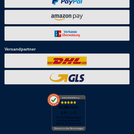
Versandpartner
AUSGEZEICHNET
.org
SEHR GUT
4.91
/ 5.00
173.452 Bewertungen
von hier, amazon.de,
ebay.de, facebook.com
Hinweis zu den Bewertungen