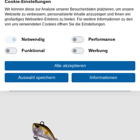
Cookie-Einstellungen
Nut
sehr gut für Jighaken, Dropshot Haken & andere
Wir können diese zur Analyse unserer Besucherdaten platzieren, um unsere
Webseite zu verbessern, personalisierte Inhalte anzuzeigen und Ihnen ein
Kunstköderhaken geeignet
großartiges Webseiten-Erlebnis zu bieten. Für weitere Informationen zu den
einfache & schnelle Handhabung
von uns verwendeten Cookies öffnen Sie die Einstellungen.
Material: Edelstahl
Der Zeck Hook Sharpener Predator Hakenschärfer ist
Notwendig
Performance
gut zum Schärfen von Drillingen an Blinker & Wobbler.
Das Angeltool ist sehr gut zum Raubfischangeln.
Funktional
Werbung
Alle akzeptieren
Auswahl speichern
Informationen
WEITERE INTERESSANTE ARTIKEL