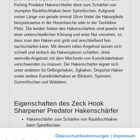
Fishing Predator Hakenschleifer dient zum Schärfen von
stumpfen Raubfischhaken beim Spinnfischen. Aufgrund
seiner Länge von gerade einmal 10cm findet die Hakenpfeile
beispielsweise in der Hosentasche oder in der Tacklebox
Platz. Die beiden Seiten des Hakenschärfers sind jeweils mit
einer unterschiedlichen Körnung und einer Nut versehen, so
dass man den Haken erst grob und anschließend fein
nachschärfen kann. Mit diesem tollen Angeltool lassen sich
schnell und einfach die Hakenspitzen schärfen, ohne
wertvolle Angelzeit mit dem Wechseln von Kunstköderhaken
verschwenden zu müssen. Der Hakenschärfer eignet sich
unter anderem für Drillingshaken, Jighaken, Dropshot Haken
sowie andere Kunstköderhaken an Blinkern, Spinnern,
Gummifischen und Wobblern.
Eigenschaften des Zeck Hook
Sharpener Predator Hakenschärfer
Hakenschärfer zum Schärfen von Raubfischhaken
beim Spinnfischen
Länge: 10cm
Datenschutzbestimmungen
|
Impressum
2 Seiten mit unterschiedlicher Körnung & jeweils einer