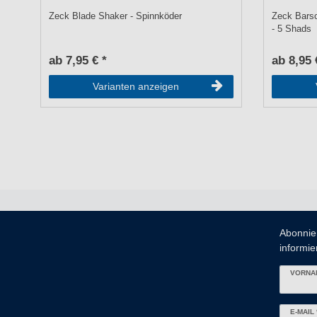
Zeck Blade Shaker - Spinnköder
Zeck Bars
- 5 Shads
ab 7,95 € *
ab 8,95 
Varianten anzeigen
Abonnie
informier
VORNA
Newslett
E-MAIL 