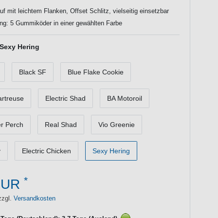
uf mit leichtem Flanken, Offset Schlitz, vielseitig einsetzbar
ng: 5 Gummiköder in einer gewählten Farbe
Sexy Hering
Black SF
Blue Flake Cookie
artreuse
Electric Shad
BA Motoroil
r Perch
Real Shad
Vio Greenie
y
Electric Chicken
Sexy Hering
*
EUR
zzgl.
Versandkosten