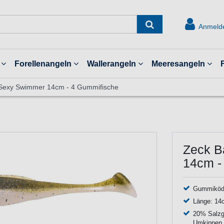
Anmeld
Forellenangeln
Wallerangeln
Meeresangeln
 Sexy Swimmer 14cm - 4 Gummifische
Zeck B
14cm -
Gummiköde
Länge: 14
20% Salzge
Umkippen