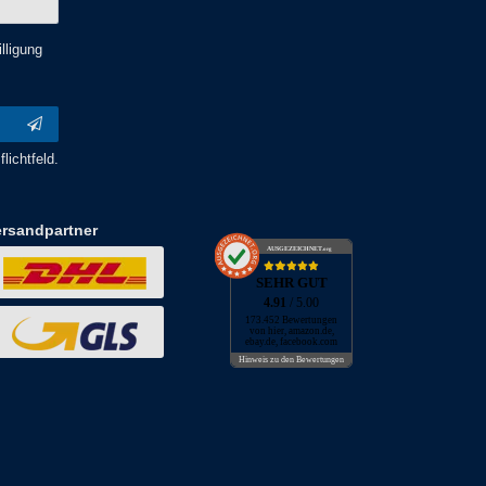
lligung
lichtfeld.
ersandpartner
AUSGEZEICHNET
.org
SEHR GUT
4.91
/ 5.00
173.452 Bewertungen
von hier, amazon.de,
ebay.de, facebook.com
Hinweis zu den Bewertungen