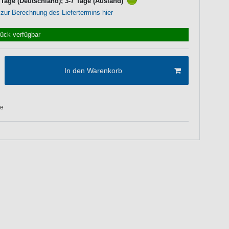
3 Tage (Deutschland); 3-7 Tage (Ausland)
 zur Berechnung des Liefertermins hier
tück verfügbar
In den Warenkorb
te