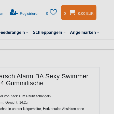
en
Registrieren
0
0
0,00 EUR
Feederangeln
Schleppangeln
Angelmarken
arsch Alarm BA Sexy Swimmer
 4 Gummifische
r von Zeck zum Raubfischangeln
cm, Gewicht: 14,2g
halt in unterer Körperhälfte, Horizontales Absinken ohne