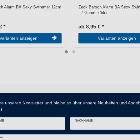
ch Alarm BA Sexy Swimmer 12cm
Zeck Barsch Alarm BA Sexy Sw
- 7 Gummiköder
€ *
ab 8,95 € *
Varianten anzeigen
Varianten anzeigen
re unseren Newsletter und bleibe so über unsere Neuheiten und Ange
t.
ME
NACHNAME
er
***