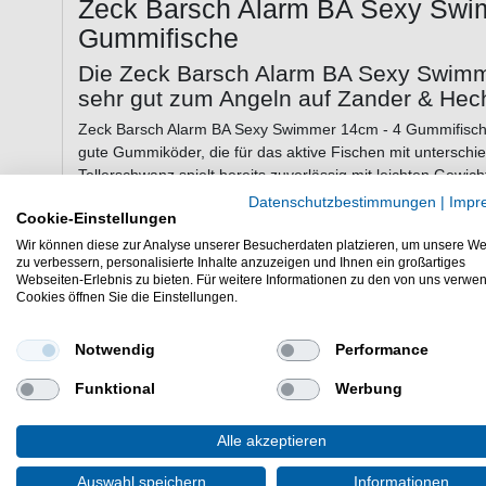
Zeck Barsch Alarm BA Sexy Swi
Gummifische
Die Zeck Barsch Alarm BA Sexy Swimm
sehr gut zum Angeln auf Zander & Hec
Zeck Barsch Alarm BA Sexy Swimmer 14cm - 4 Gummifische
gute Gummiköder, die für das aktive Fischen mit untersch
Tellerschwanz spielt bereits zuverlässig mit leichten Gewi
überzeugt durch ein stabilen Lauf, wodurch der Bait sogar
Datenschutzbestimmungen
|
Impr
Cookie-Einstellungen
kompakte Design lassen sich auch ohne zusätzliche Gewich
Wir können diese zur Analyse unserer Besucherdaten platzieren, um unsere We
zu verbessern, personalisierte Inhalte anzuzeigen und Ihnen ein großartiges
Webseiten-Erlebnis zu bieten. Für weitere Informationen zu den von uns verwe
Eigenschaften der Zeck Barsch Alarm
Cookies öffnen Sie die Einstellungen.
Gummiköder zum Raubfischangeln
Notwendig
Performance
Länge: 14cm
Gewicht: 14,2g
Funktional
Werbung
20% Salzgehalt in unterer Körperhälfte
Horizontales Absinken ohne Umkippen
Alle akzeptieren
Stabiler Lauf mit leichtem Flanken
Offset Schlitz
Auswahl speichern
Informationen