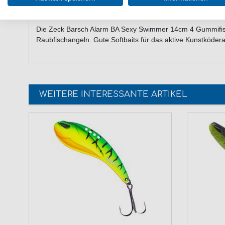
vielseitig einsetzbar
Lieferumfang: 4 Gummiköder in einer gewählten Far
Die Zeck Barsch Alarm BA Sexy Swimmer 14cm 4 Gummifisc
Raubfischangeln. Gute Softbaits für das aktive Kunstköder
WEITERE INTERESSANTE ARTIKEL