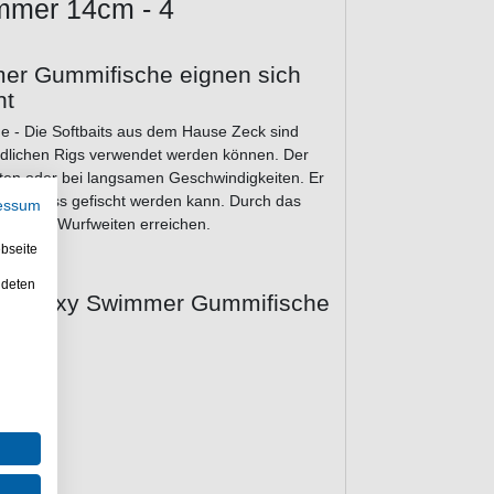
mmer 14cm - 4
er Gummifische eignen sich
ht
 - Die Softbaits aus dem Hause Zeck sind
iedlichen Rigs verwendet werden können. Der
chten oder bei langsamen Geschwindigkeiten. Er
 weightless gefischt werden kann. Durch das
essum
te gute Wurfweiten erreichen.
bseite
ndeten
 BA Sexy Swimmer Gummifische