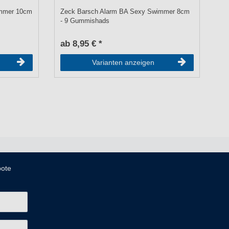
immer 10cm
Zeck Barsch Alarm BA Sexy Swimmer 8cm
Ze
- 9 Gummishads
ab 8,95 € *
a
Varianten anzeigen
bote