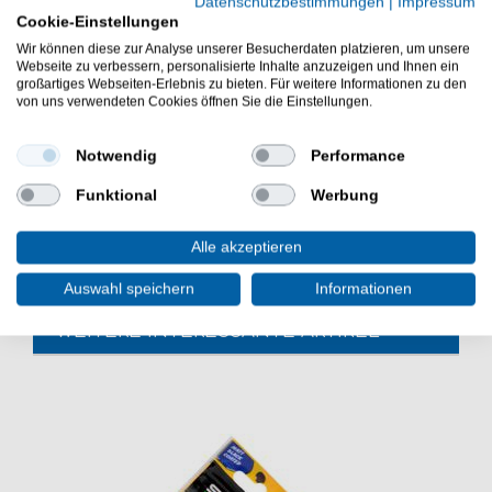
Datenschutzbestimmungen
|
Impressum
Durchmesser: 0,39mm
Cookie-Einstellungen
Tragkraft: 67kg
Wir können diese zur Analyse unserer Besucherdaten platzieren, um unsere
Webseite zu verbessern, personalisierte Inhalte anzuzeigen und Ihnen ein
Farbe: multicolor (Multicolor = 5 Farbwechsel - alle 10m ein
großartiges Webseiten-Erlebnis zu bieten. Für weitere Informationen zu den
von uns verwendeten Cookies öffnen Sie die Einstellungen.
Farbwechsel - blau, grün, gelb, rot, weiß)
WFT KG STRONG Schnur 1000m 0,39mm 67kg
Notwendig
Performance
multicolor - Geflochtene Schnur zum Meeresangeln in
Norwegen, Island und Dänemark auf Dorsch, Heilbutt,
Funktional
Werbung
Leng und Seelachs.
Alle akzeptieren
Auswahl speichern
Informationen
WEITERE INTERESSANTE ARTIKEL