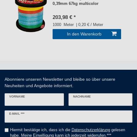
0,39mm 67kg multicolor
203,98 € *
1000
Meter
| 0,20 € / Meter
In den Warenkorb
Abonniere unseren Newsletter und bleibe so über unsere
Neuheiten und Angebote informiert.
VORNAME
NACHNAME
Newsletter
E-MAIL ***
Honig
Hiermit bestätige ich, dass ich die
Daten­schutz­erklärung
gelesen
habe. Meine Einwilligung kann ich jederzeit widerrufen.***