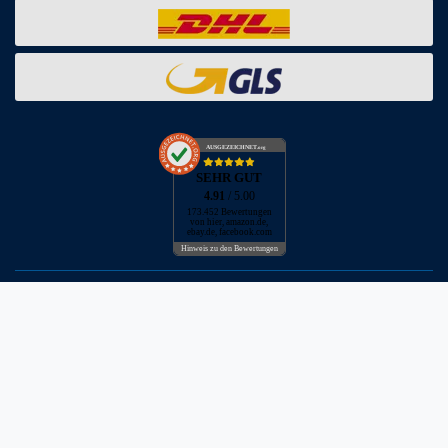
AUSGEZEICHNET
.org
SEHR GUT
4.91
/ 5.00
173.452 Bewertungen
von hier, amazon.de,
ebay.de, facebook.com
Hinweis zu den Bewertungen
* inkl. MwSt. zzgl. Versandkosten
** Bei Variantenartikeln mit unterschiedlichen Preisen pro Variante
bezieht sich die angegebene UVP auf die Variante mit dem
niedrigsten Preis. Die UVP zu den weiteren Varianten wird bei Klick
auf die jeweilige Variante angezeigt.
© Copyright 2026 | Alle Rechte vorbehalten - Neptunmaster GmbH