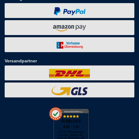
Versandpartner
AUSGEZEICHNET
.org
SEHR GUT
4.91
/ 5.00
173.452 Bewertungen
von hier, amazon.de,
ebay.de, facebook.com