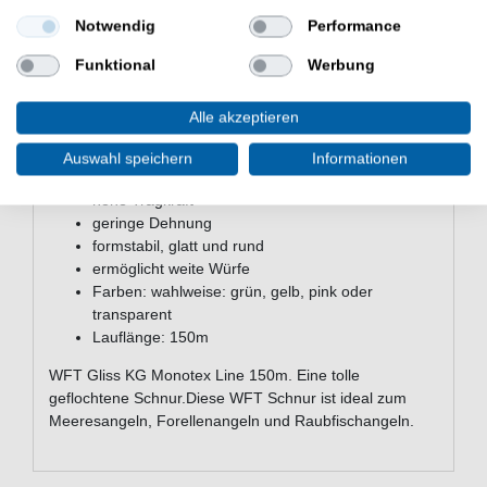
ermöglicht weite Würfe
Farben: wahlweise: grün, gelb, pink oder
Notwendig
Performance
transparent
Funktional
Werbung
Lauflänge: 300m
Alle akzeptieren
Eigenschaften der WFT Gliss KG
Auswahl speichern
Informationen
Monotex Line
hohe Tragkraft
geringe Dehnung
formstabil, glatt und rund
ermöglicht weite Würfe
Farben: wahlweise: grün, gelb, pink oder
transparent
Lauflänge: 150m
WFT Gliss KG Monotex Line 150m. Eine tolle
geflochtene Schnur.Diese WFT Schnur ist ideal zum
Meeresangeln, Forellenangeln und Raubfischangeln.