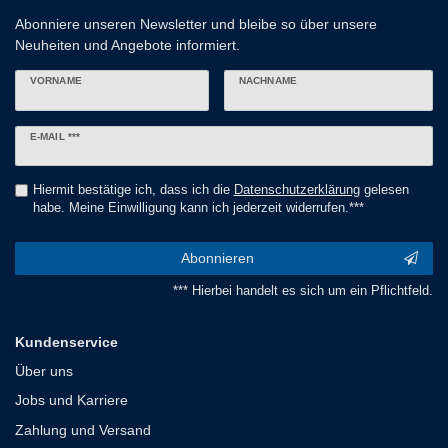
Abonniere unseren Newsletter und bleibe so über unsere
Neuheiten und Angebote informiert.
VORNAME
NACHNAME
Newsletter
E-MAIL ***
Honig
Hiermit bestätige ich, dass ich die
Daten­schutz­erklärung
gelesen
habe. Meine Einwilligung kann ich jederzeit widerrufen.***
Abonnieren
*** Hierbei handelt es sich um ein Pflichtfeld.
Kundenservice
Über uns
Jobs und Karriere
Zahlung und Versand