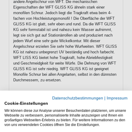
andere Angelschnur von WFT. Die mechanischen
Eigenschaften der WFT GLISS KG ähneln stark einer
monofilen Schnur. Jedoch liegt die Tragkraft etwa beim 4-
fachen von Hochleistungsmonofil ! Die Oberfläche der WFT
GLISS KG ist glatt, sehr eben und rund. Da die WFT GLISS
KG sehr formstabil ist und nahezu kein Wasser aufnimmt,
legt sie sich gut auf Stationärrollen ab und produziert nach
jedem Wurf eine sehr gute Wickelkontur. Mit dieser
Angelschnur erzielen Sie sehr hohe Wurfweiten. WFT GLISS
KG ist nahezu unbegrenzt UV beständig und hoch farbecht.
WFT LISS KG bietet hohe Tragkraft, hohe Abriebfestigkeit
und Geschmeidgkeit für weite Würfe. Die Dehnung von WFT
GLISS KG ist sehr niedrig. WFT GLISS KG ist geeignet
Monofile Schnur bei allen Angelarten, selbst in den dünnsten
Durchmessern, zu ersetzen.
Datenschutzbestimmungen
|
Impressum
Eigenschaften der WFT Gliss KG
Cookie-Einstellungen
Monotex Line
Wir können diese zur Analyse unserer Besucherdaten platzieren, um unsere
hohe Tragkraft
Webseite zu verbessern, personalisierte Inhalte anzuzeigen und Ihnen ein
großartiges Webseiten-Erlebnis zu bieten. Für weitere Informationen zu den
geringe Dehnung
von uns verwendeten Cookies öffnen Sie die Einstellungen.
formstabil, glatt und rund