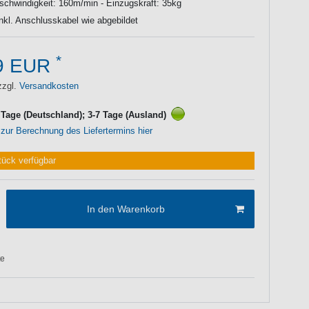
chwindigkeit: 160m/min - Einzugskraft: 35kg
inkl. Anschlusskabel wie abgebildet
*
9 EUR
zzgl.
Versandkosten
3 Tage (Deutschland); 3-7 Tage (Ausland)
 zur Berechnung des Liefertermins hier
tück verfügbar
In den Warenkorb
te