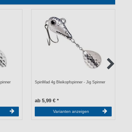
spinner
SpinMad 4g Bleikopfspinner - Jig Spinner
Sa
ab 5,99 € *
UV
a
Varianten anzeigen