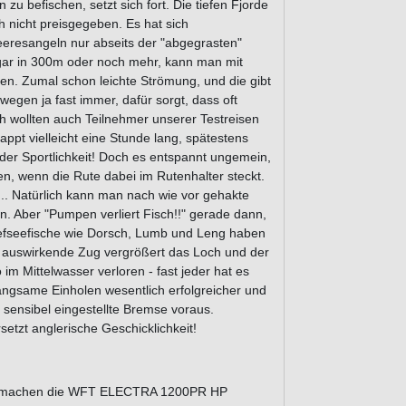
 befischen, setzt sich fort. Die tiefen Fjorde
nicht preisgegeben. Es hat sich
resangeln nur abseits der "abgegrasten"
 sogar in 300m oder noch mehr, kann man mit
ten. Zumal schon leichte Strömung, und die gibt
gen ja fast immer, dafür sorgt, dass oft
h wollten auch Teilnehmer unserer Testreisen
lappt vielleicht eine Stunde lang, spätestens
 der Sportlichkeit! Doch es entspannt ungemein,
n, wenn die Rute dabei im Rutenhalter steckt.
.. Natürlich kann man nach wie vor gehakte
n. Aber "Pumpen verliert Fisch!!" gerade dann,
Tiefseefische wie Dorsch, Lumb und Leng haben
en auswirkende Zug vergrößert das Loch und der
im Mittelwasser verloren - fast jeder hat es
langsame Einholen wesentlich erfolgreicher und
e sensibel eingestellte Bremse voraus.
rsetzt anglerische Geschicklichkeit!
eit machen die WFT ELECTRA 1200PR HP