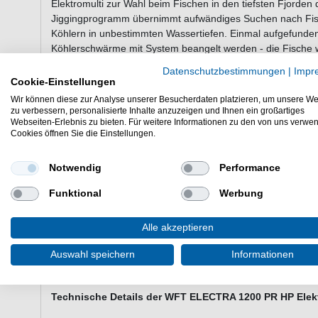
Elektromulti zur Wahl beim Fischen in den tiefsten Fjord
Jiggingprogramm übernimmt aufwändiges Suchen nach Fis
Köhlern in unbestimmten Wassertiefen. Einmal aufgefund
Köhlerschwärme mit System beangelt werden - die Fisch
der Rolle zum Biss animiert. Die Schnurfassung der WFT El
Datenschutzbestimmungen
|
Impr
Norwegen von keiner Wassertiefe übertroffen werden – geht n
Cookie-Einstellungen
Harness-Ösen der Multirolle einen in dieser Rollenklasse
Wir können diese zur Analyse unserer Besucherdaten platzieren, um unsere We
Einhängen in den Kampfgurt macht das Angeln noch ange
zu verbessern, personalisierte Inhalte anzuzeigen und Ihnen ein großartiges
Webseiten-Erlebnis zu bieten. Für weitere Informationen zu den von uns verwe
Cookies öffnen Sie die Einstellungen.
WFT Experten-Tip: Wählen Sie Ihre Rute / Pilkrute / Boot
Notwendig
Performance
Rollen / Multirollen immer eine Schnurklasse höher, z.B. 50 l
es bei einer manuell betriebenen Multirolle tun würden. 
Funktional
Werbung
Motoren lässt sich blitzschnell die Drehzahl der WFT Elektrom
einer Bodenverfolgung bei Drift und ansteigendem Gewäss
Alle akzeptieren
Rutenspitze bei leichteren Bootsruten / Pilkruten in schne
Wir empfehlen für die WFT ELECTRA Multiollen die WFT Boot
Auswahl speichern
Informationen
Technische Details der WFT ELECTRA 1200 PR HP Elektro