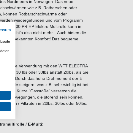
en des Nordmeers in Norwegen. Das neue
chschwärmen wie z.B. Rotbarschen oder
en, können Rotbarschschwärme oder
e werden wiedergefunden und vom Programm
ectra 1200 PR HP Elektro Multirolle kann in
essum
icht gibt‘s also nicht mehr... Auch bieten die
 bisher unbekannten Komfort! Das bequeme
bseite
nehmer.
ndeten
srute für die Verwendung mit den WFT ELECTRA
bs statt 30 lbs oder 30lbs anstatt 20lbs, als Sie
Der Grund: Durch das hohe Drehmoment der E-
ultirolle steigern, was z.B. sehr wichtig ist bei
ergrund. Kurze "Gasstöße" versetzen die
lle Wippbewegungen, die störend sein können.
sruten / Pilkruten in 20lbs, 30lbs oder 50lbs.
multirolle / E-Multi: