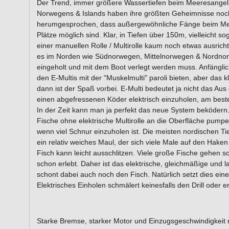
Der Trend, immer größere Wassertiefen beim Meeresangeln zu
Norwegens & Islands haben ihre größten Geheimnisse noch 
herumgesprochen, dass außergewöhnliche Fänge beim Mee
Plätze möglich sind. Klar, in Tiefen über 150m, vielleicht
einer manuellen Rolle / Multirolle kaum noch etwas ausrich
es im Norden wie Südnorwegen, Mittelnorwegen & Nordnorwe
eingeholt und mit dem Boot verlegt werden muss. Anfänglic
den E-Multis mit der "Muskelmulti" paroli bieten, aber das k
dann ist der Spaß vorbei. E-Multi bedeutet ja nicht das Aus
einen abgefressenen Köder elektrisch einzuholen, am beste
In der Zeit kann man ja perfekt das neue System beködern.
Fische ohne elektrische Multirolle an die Oberfläche pumpe
wenn viel Schnur einzuholen ist. Die meisten nordischen 
ein relativ weiches Maul, der sich viele Male auf den Hak
Fisch kann leicht ausschlitzen. Viele große Fische gehen so 
schon erlebt. Daher ist das elektrische, gleichmäßige und 
schont dabei auch noch den Fisch. Natürlich setzt dies ein
Elektrisches Einholen schmälert keinesfalls den Drill oder e
Starke Bremse, starker Motor und Einzugsgeschwindigk