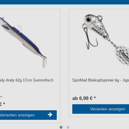
ndy Andy 62g 17cm Gummifisch
SpinMad Bleikopfspinner 6g - Jig
ab 6,99 € *
€ *
Varianten anzeigen
Varianten anzeigen