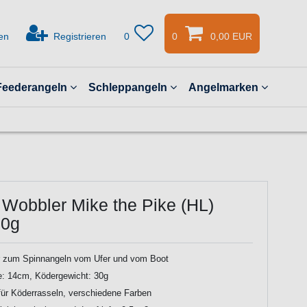
en
Registrieren
0
0
0,00 EUR
Feederangeln
Schleppangeln
Angelmarken
 Wobbler Mike the Pike (HL)
30g
 zum Spinnangeln vom Ufer und vom Boot
e: 14cm, Ködergewicht: 30g
ür Köderrasseln, verschiedene Farben