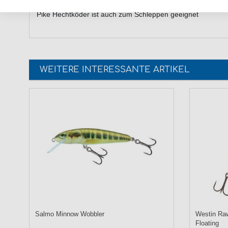
Der Westin Mike the Pike 14cm 30g Hechtköder ist ein Raub
Pike Hechtköder ist auch zum Schleppen geeignet
WEITERE INTERESSANTE ARTIKEL
Salmo Minnow Wobbler
Westin Raw
Floating