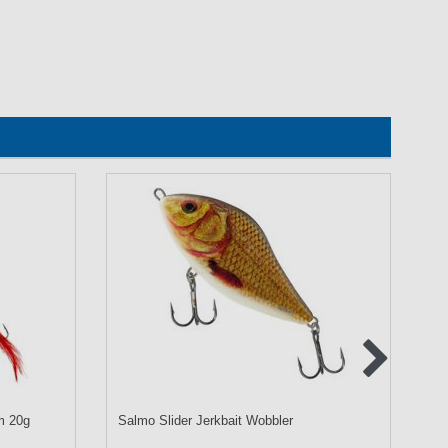
m 20g
Salmo Slider Jerkbait Wobbler
We