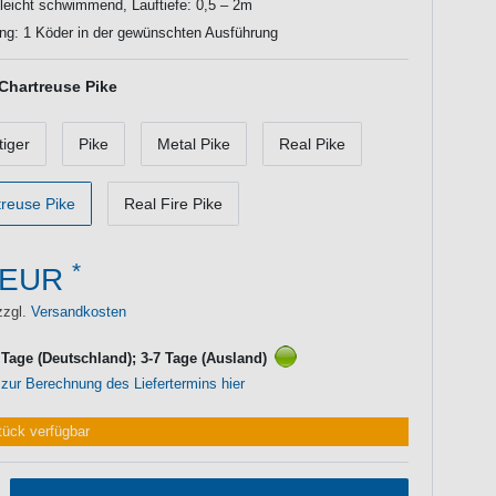
 leicht schwimmend, Lauftiefe: 0,5 – 2m
ng: 1 Köder in der gewünschten Ausführung
Chartreuse Pike
tiger
Pike
Metal Pike
Real Pike
treuse Pike
Real Fire Pike
*
 EUR
zzgl.
Versandkosten
3 Tage (Deutschland); 3-7 Tage (Ausland)
 zur Berechnung des Liefertermins hier
tück verfügbar