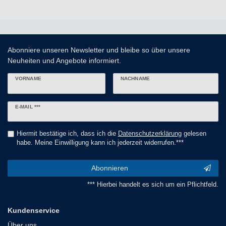
Abonniere unseren Newsletter und bleibe so über unsere
Neuheiten und Angebote informiert.
VORNAME
NACHNAME
Newsletter
E-MAIL ***
Honig
Hiermit bestätige ich, dass ich die
Daten­schutz­erklärung
gelesen
habe. Meine Einwilligung kann ich jederzeit widerrufen.***
Abonnieren
*** Hierbei handelt es sich um ein Pflichtfeld.
Kundenservice
Über uns