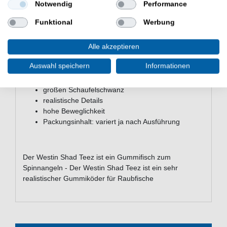
Notwendig
Performance
starke Aktion. Der Shad Teez kann gejiggt und vertikal
oder beim Einkurbeln angeboten werden.
Funktional
Werbung
Alle akzeptieren
Eigenschaften des Westin Shad Teez
Kunstköders
Auswahl speichern
Informationen
hochrückig
großen Schaufelschwanz
realistische Details
hohe Beweglichkeit
Packungsinhalt: variert ja nach Ausführung
Der Westin Shad Teez ist ein Gummifisch zum
Spinnangeln - Der Westin Shad Teez ist ein sehr
realistischer Gummiköder für Raubfische