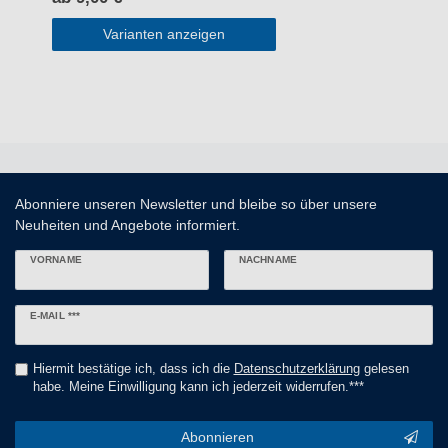
Varianten anzeigen
Abonniere unseren Newsletter und bleibe so über unsere
Neuheiten und Angebote informiert.
VORNAME
NACHNAME
Newsletter
E-MAIL ***
Honig
Hiermit bestätige ich, dass ich die
Daten­schutz­erklärung
gelesen
habe. Meine Einwilligung kann ich jederzeit widerrufen.***
Abonnieren