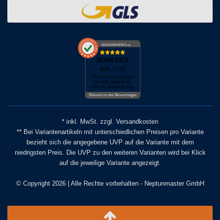
AUSGEZEICHNET
.org
SEHR GUT
4.91
/ 5.00
173.452 Bewertungen
von hier, amazon.de,
ebay.de, facebook.com
Hinweis zu den Bewertungen
* inkl. MwSt. zzgl. Versandkosten
** Bei Variantenartikeln mit unterschiedlichen Preisen pro Variante
bezieht sich die angegebene UVP auf die Variante mit dem
niedrigsten Preis. Die UVP zu den weiteren Varianten wird bei Klick
auf die jeweilige Variante angezeigt.
© Copyright 2026 | Alle Rechte vorbehalten - Neptunmaster GmbH