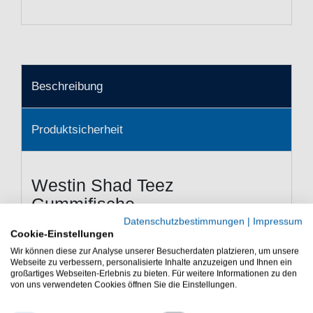
Beschreibung
Produktsicherheit
Westin Shad Teez
Gummifische
Datenschutzbestimmungen
|
Impressum
Ein Westin Gummifisch für
Cookie-Einstellungen
verschiedene Raubfische
Wir können diese zur Analyse unserer Besucherdaten platzieren, um unsere
Webseite zu verbessern, personalisierte Inhalte anzuzeigen und Ihnen ein
Westin Shad Teez - Der Westin Shad Teez ist ein
großartiges Webseiten-Erlebnis zu bieten. Für weitere Informationen zu den
Gummifisch mit sehr vielen Details. Der Gummiköder ist
von uns verwendeten Cookies öffnen Sie die Einstellungen.
sehr hockrückig und hat eine großen Schaufelschwanz,
dadurch hat er auch bei langsamen Bewegungen eine