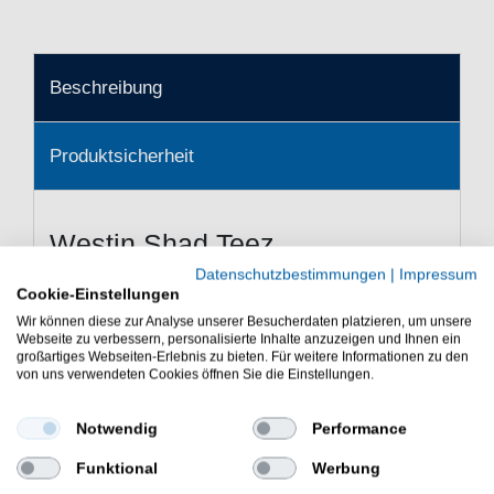
Beschreibung
Produktsicherheit
Westin Shad Teez
Gummifische
Datenschutzbestimmungen
|
Impressum
Cookie-Einstellungen
Ein Westin Gummifisch für
Wir können diese zur Analyse unserer Besucherdaten platzieren, um unsere
verschiedene Raubfische
Webseite zu verbessern, personalisierte Inhalte anzuzeigen und Ihnen ein
großartiges Webseiten-Erlebnis zu bieten. Für weitere Informationen zu den
Westin Shad Teez - Der Westin Shad Teez ist ein
von uns verwendeten Cookies öffnen Sie die Einstellungen.
Gummifisch mit sehr vielen Details. Der Gummiköder ist
sehr hockrückig und hat eine großen Schaufelschwanz,
Notwendig
Performance
dadurch hat er auch bei langsamen Bewegungen eine
starke Aktion. Der Shad Teez kann gejiggt und vertikal
Funktional
Werbung
oder beim Einkurbeln angeboten werden.