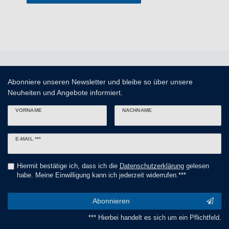
Abonniere unseren Newsletter und bleibe so über unsere
Neuheiten und Angebote informiert.
VORNAME
NACHNAME
Newsletter
E-MAIL ***
Honig
Hiermit bestätige ich, dass ich die
Daten­schutz­erklärung
gelesen
habe. Meine Einwilligung kann ich jederzeit widerrufen.***
Abonnieren
*** Hierbei handelt es sich um ein Pflichtfeld.