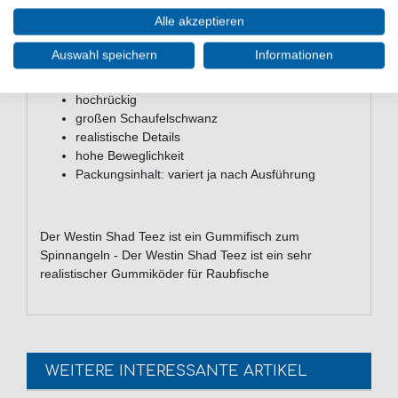
Alle akzeptieren
Eigenschaften des Westin Shad Teez
Auswahl speichern
Informationen
Kunstköders
hochrückig
großen Schaufelschwanz
realistische Details
hohe Beweglichkeit
Packungsinhalt: variert ja nach Ausführung
Der Westin Shad Teez ist ein Gummifisch zum
Spinnangeln - Der Westin Shad Teez ist ein sehr
realistischer Gummiköder für Raubfische
WEITERE INTERESSANTE ARTIKEL