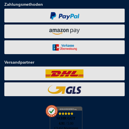
Zahlungsmethoden
Versandpartner
AUSGEZEICHNET
.org
SEHR GUT
4.91
/ 5.00
173.452 Bewertungen