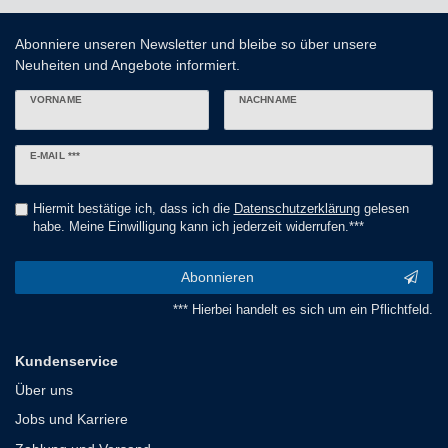
Abonniere unseren Newsletter und bleibe so über unsere
Neuheiten und Angebote informiert.
VORNAME
NACHNAME
Newsletter
E-MAIL ***
Honig
Hiermit bestätige ich, dass ich die
Daten­schutz­erklärung
gelesen
habe. Meine Einwilligung kann ich jederzeit widerrufen.***
Abonnieren
*** Hierbei handelt es sich um ein Pflichtfeld.
Kundenservice
Über uns
Jobs und Karriere