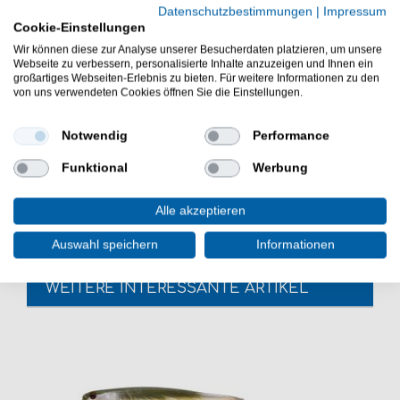
schlanker Körper, Kerbe vor dem Schwanzbereich
Datenschutzbestimmungen
|
Impressum
Cookie-Einstellungen
Varianten mit eingearbeiteter Folie
Schaufelschwanz (paddle tail)
Wir können diese zur Analyse unserer Besucherdaten platzieren, um unsere
Webseite zu verbessern, personalisierte Inhalte anzuzeigen und Ihnen ein
naturgetreu handbemalt
großartiges Webseiten-Erlebnis zu bieten. Für weitere Informationen zu den
Größe: 13cm
von uns verwendeten Cookies öffnen Sie die Einstellungen.
Lieferumfang: 5 Gummifische in der gewählten
Farbe
Notwendig
Performance
Der Westin HypoTeez ist ein klasse Raubfischköder für
Funktional
Werbung
Hecht, Barsch und Zander. - Der Westin HypoTeez ist
gut für das Zanderangeln und Barschangeln geeignet.
Alle akzeptieren
Auswahl speichern
Informationen
WEITERE INTERESSANTE ARTIKEL