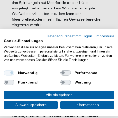
das Spinnangeln auf Meerforelle an der Küste
ausgelegt. Selbst bei starkem Wind wird eine gute
Wurfweite erzielt, aber trotzdem kann der
Meerforellenköder in sehr flachen Gewässerbereichen
eingesetzt werden.
Datenschutzbestimmungen
|
Impressum
Cookie-Einstellungen
Eigenschaften des Westin D360°
Wir können diese zur Analyse unserer Besucherdaten platzieren, um unsere
Blinkers
Webseite zu verbessern, personalisierte Inhalte anzuzeigen und Ihnen ein
großartiges Webseiten-Erlebnis zu bieten. Für weitere Informationen zu den
Bleifrei
von uns verwendeten Cookies öffnen Sie die Einstellungen.
Material: Zink
tolles Laufmuster
Notwendig
Performance
Durchlaufblinker - weniger Aussteiger im Drill
Gewicht: 18g
Funktional
Werbung
Länge: 9,5cm
verschiedene Farben zur Auswahl
Alle akzeptieren
Lieferumfang: 1 Blinker inkl. 3 Sprengringen & 3
Perlen
Auswahl speichern
Informationen
Der Westin D360° Blinker ist ein Meeresköder für
Lachse, Hornhechte und Meerforellen. - Der Westin