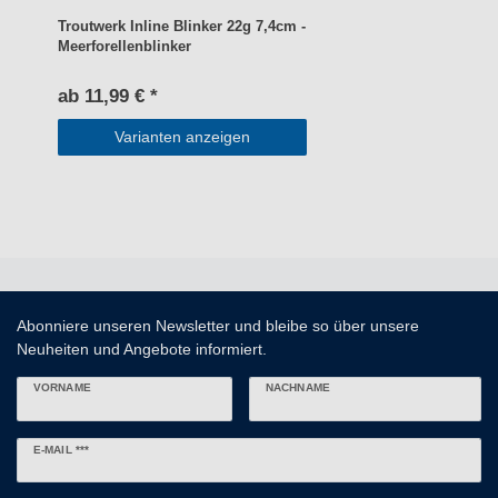
Troutwerk Inline Blinker 22g 7,4cm -
Meerforellenblinker
ab 11,99 € *
Varianten anzeigen
Abonniere unseren Newsletter und bleibe so über unsere
Neuheiten und Angebote informiert.
VORNAME
NACHNAME
Newsletter
E-MAIL ***
Honig