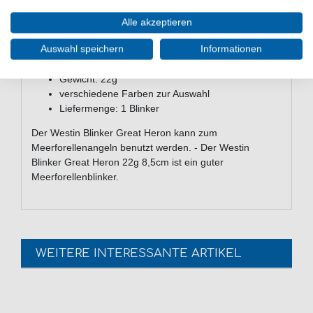
Haken Gr. 4 aus Karbonstahl
zwei Sprengringe vor dem Haken für verminderte
Alle akzeptieren
Hebelwirkung
Auswahl speichern
Informationen
naturgetreu handbemalt
Länge: 85mm
Gewicht: 22g
verschiedene Farben zur Auswahl
Liefermenge: 1 Blinker
Der Westin Blinker Great Heron kann zum
Meerforellenangeln benutzt werden. - Der Westin
Blinker Great Heron 22g 8,5cm ist ein guter
Meerforellenblinker.
WEITERE INTERESSANTE ARTIKEL