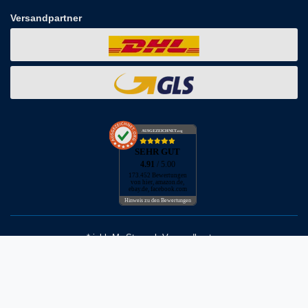
Versandpartner
AUSGEZEICHNET
.org
SEHR GUT
4.91
/ 5.00
173.452 Bewertungen
von hier, amazon.de,
ebay.de, facebook.com
Hinweis zu den Bewertungen
* inkl. MwSt. zzgl. Versandkosten
** Bei Variantenartikeln mit unterschiedlichen Preisen pro Variante
bezieht sich die angegebene UVP auf die Variante mit dem
niedrigsten Preis. Die UVP zu den weiteren Varianten wird bei Klick
auf die jeweilige Variante angezeigt.