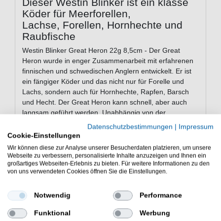
Dieser Westin Blinker ist ein klasse
Köder für Meerforellen,
Lachse, Forellen, Hornhechte und
Raubfische
Westin Blinker Great Heron 22g 8,5cm - Der Great
Heron wurde in enger Zusammenarbeit mit erfahrenen
finnischen und schwedischen Anglern entwickelt. Er ist
ein fängiger Köder und das nicht nur für Forelle und
Lachs, sondern auch für Hornhechte, Rapfen, Barsch
und Hecht. Der Great Heron kann schnell, aber auch
langsam geführt werden. Unabhängig von der
Geschwindigkeit hat er ein sehr lebhaftes Spiel. Es gibt
Datenschutzbestimmungen
|
Impressum
in in vielen verschiedenen Farben, so dass man für
Cookie-Einstellungen
jeden Einsatzzweck den richtigen Köder finden kann.
Wir können diese zur Analyse unserer Besucherdaten platzieren, um unsere
Webseite zu verbessern, personalisierte Inhalte anzuzeigen und Ihnen ein
großartiges Webseiten-Erlebnis zu bieten. Für weitere Informationen zu den
von uns verwendeten Cookies öffnen Sie die Einstellungen.
Eigenschaften des Westin Blinkers
Great Heron
Notwendig
Performance
bleifrei
Funktional
Werbung
Material: ABS-Kunststoff / Zink