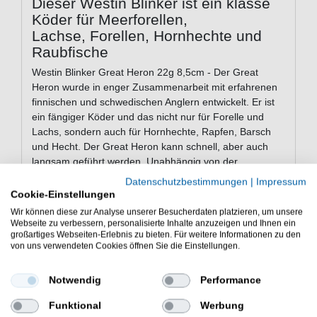
Dieser Westin Blinker ist ein klasse
Köder für Meerforellen,
Lachse, Forellen, Hornhechte und
Raubfische
Westin Blinker Great Heron 22g 8,5cm - Der Great
Heron wurde in enger Zusammenarbeit mit erfahrenen
finnischen und schwedischen Anglern entwickelt. Er ist
ein fängiger Köder und das nicht nur für Forelle und
Lachs, sondern auch für Hornhechte, Rapfen, Barsch
und Hecht. Der Great Heron kann schnell, aber auch
langsam geführt werden. Unabhängig von der
Geschwindigkeit hat er ein sehr lebhaftes Spiel. Es gibt
Datenschutzbestimmungen
|
Impressum
in in vielen verschiedenen Farben, so dass man für
Cookie-Einstellungen
jeden Einsatzzweck den richtigen Köder finden kann.
Wir können diese zur Analyse unserer Besucherdaten platzieren, um unsere
Webseite zu verbessern, personalisierte Inhalte anzuzeigen und Ihnen ein
großartiges Webseiten-Erlebnis zu bieten. Für weitere Informationen zu den
von uns verwendeten Cookies öffnen Sie die Einstellungen.
Eigenschaften des Westin Blinkers
Great Heron
Notwendig
Performance
bleifrei
Funktional
Werbung
Material: ABS-Kunststoff / Zink