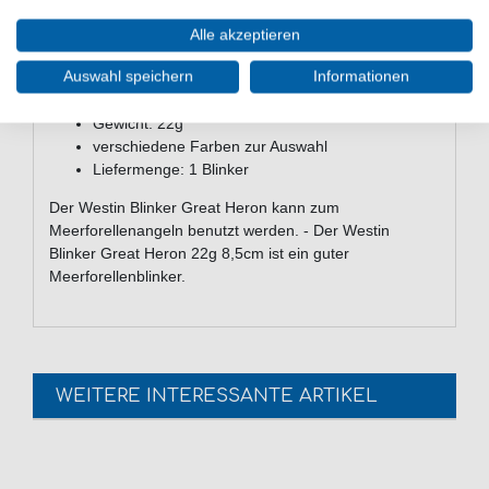
Haken Gr. 4 aus Karbonstahl
zwei Sprengringe vor dem Haken für verminderte
Alle akzeptieren
Hebelwirkung
Auswahl speichern
Informationen
naturgetreu handbemalt
Länge: 85mm
Gewicht: 22g
verschiedene Farben zur Auswahl
Liefermenge: 1 Blinker
Der Westin Blinker Great Heron kann zum
Meerforellenangeln benutzt werden. - Der Westin
Blinker Great Heron 22g 8,5cm ist ein guter
Meerforellenblinker.
WEITERE INTERESSANTE ARTIKEL