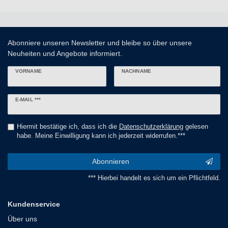
Abonniere unseren Newsletter und bleibe so über unsere
Neuheiten und Angebote informiert.
VORNAME
NACHNAME
Newsletter
E-MAIL ***
Honig
Hiermit bestätige ich, dass ich die
Daten­schutz­erklärung
gelesen
habe. Meine Einwilligung kann ich jederzeit widerrufen.***
Abonnieren
*** Hierbei handelt es sich um ein Pflichtfeld.
Kundenservice
Über uns