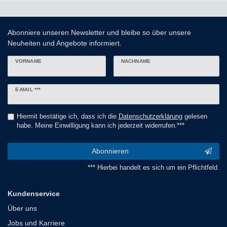
Abonniere unseren Newsletter und bleibe so über unsere
Neuheiten und Angebote informiert.
VORNAME
NACHNAME
Newsletter
E-MAIL ***
Honig
Hiermit bestätige ich, dass ich die
Daten­schutz­erklärung
gelesen
habe. Meine Einwilligung kann ich jederzeit widerrufen.***
Abonnieren
*** Hierbei handelt es sich um ein Pflichtfeld.
Kundenservice
Über uns
Jobs und Karriere