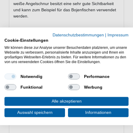
weiße Angelschnur besitzt eine sehr gute Sichtbarkeit
und kann zum Beispiel für das Bojenfischen verwendet
werden.
Datenschutzbestimmungen
|
Impressum
Eigenschaften der Balzer Iron Line 8
Cookie-Einstellungen
Catfish 1500m geflochtene
Wir können diese zur Analyse unserer Besucherdaten platzieren, um unsere
Angelschnur
Webseite zu verbessern, personalisierte Inhalte anzuzeigen und Ihnen ein
großartiges Webseiten-Erlebnis zu bieten. Für weitere Informationen zu den
Geflechtschnur zum Wallerangeln
von uns verwendeten Cookies öffnen Sie die Einstellungen.
Länge: 1500m
hohe Tragkraftwerte
Notwendig
Performance
vielseitig einsetzbar
8-fach geflochten
Funktional
Werbung
Lieferumfang: 1500m Schnur in einer gewählten
Farbe
Alle akzeptieren
Die Balzer Iron Line 8 Catfish 1500m geflochtene
Auswahl speichern
Informationen
Angelschnur ist eine gute Wahl beim Angeln auf Wels.
Schnur für Waller.