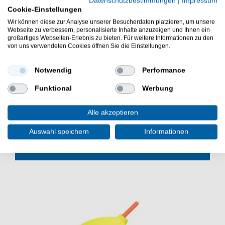
Datenschutzbestimmungen
|
Impressum
Länge: 200cm
Cookie-Einstellungen
Hakengrößen: Einzelhaken 4/0 und 6/0
Wir können diese zur Analyse unserer Besucherdaten platzieren, um unsere
Zwei Einzelhaken für flexible Ködermontage
Webseite zu verbessern, personalisierte Inhalte anzuzeigen und Ihnen ein
Geeignet für Bleimontagen und Abrissstein-
großartiges Webseiten-Erlebnis zu bieten. Für weitere Informationen zu den
Montagen
von uns verwendeten Cookies öffnen Sie die Einstellungen.
Günstig Adrenalin Cat Allroundvorfach mit 30g U-Pose
Notwendig
Performance
online kaufen & sparen. Balzer Vorfach zum
Wallerangeln. - HIER Welsmontage mit
Funktional
Werbung
Unterwasserpose bestellen.
Alle akzeptieren
Auswahl speichern
Informationen
WEITERE INTERESSANTE ARTIKEL