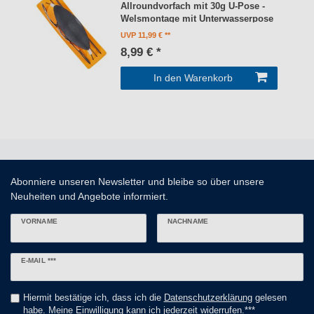
Allroundvorfach mit 30g U-Pose -
Welsmontage mit Unterwasserpose
UVP 11,99 €
8,99 € *
In den Warenkorb
Abonniere unseren Newsletter und bleibe so über unsere
Neuheiten und Angebote informiert.
VORNAME
NACHNAME
Newsletter
E-MAIL ***
Honig
Hiermit bestätige ich, dass ich die
Daten­schutz­erklärung
gelesen
habe. Meine Einwilligung kann ich jederzeit widerrufen.***