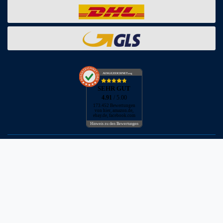
AUSGEZEICHNET
.org
SEHR GUT
4.91
/ 5.00
173.452 Bewertungen
von hier, amazon.de,
ebay.de, facebook.com
Hinweis zu den Bewertungen
* inkl. MwSt. zzgl. Versandkosten
** Bei Variantenartikeln mit unterschiedlichen Preisen pro Variante
bezieht sich die angegebene UVP auf die Variante mit dem
niedrigsten Preis. Die UVP zu den weiteren Varianten wird bei Klick
auf die jeweilige Variante angezeigt.
© Copyright 2026 | Alle Rechte vorbehalten - Neptunmaster GmbH