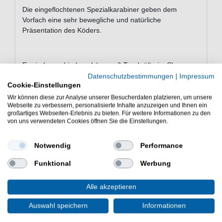
Die eingeflochtenen Spezialkarabiner geben dem
Vorfach eine sehr bewegliche und natürliche
Präsentation des Köders.
Es sind verschiedene Längen & Tragkräfte im Shop
erhältlich
Datenschutzbestimmungen
|
Impressum
Cookie-Einstellungen
Wir können diese zur Analyse unserer Besucherdaten platzieren, um unsere
Webseite zu verbessern, personalisierte Inhalte anzuzeigen und Ihnen ein
Inhalt: 2 Stück -Ausnahme 45cm 25kg: 1 Stück
großartiges Webseiten-Erlebnis zu bieten. Für weitere Informationen zu den
von uns verwendeten Cookies öffnen Sie die Einstellungen.
Raubfischvorfächer zum Spinnfischen sind die Tungsten
Vorfächer Stahlvorfächer Raubfischvorfächer von Behr
Notwendig
Performance
Funktional
Werbung
Alle akzeptieren
WEITERE INTERESSANTE ARTIKEL
Auswahl speichern
Informationen