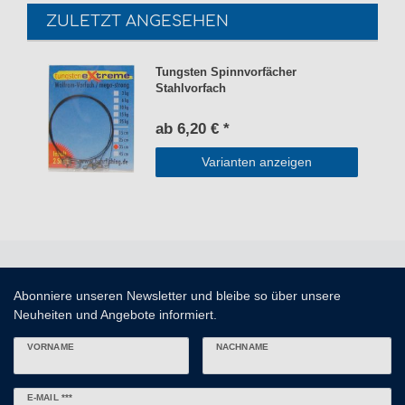
ZULETZT ANGESEHEN
Tungsten Spinnvorfächer
Stahlvorfach
ab 6,20 € *
Varianten anzeigen
Abonniere unseren Newsletter und bleibe so über unsere
Neuheiten und Angebote informiert.
VORNAME
NACHNAME
Newsletter
E-MAIL ***