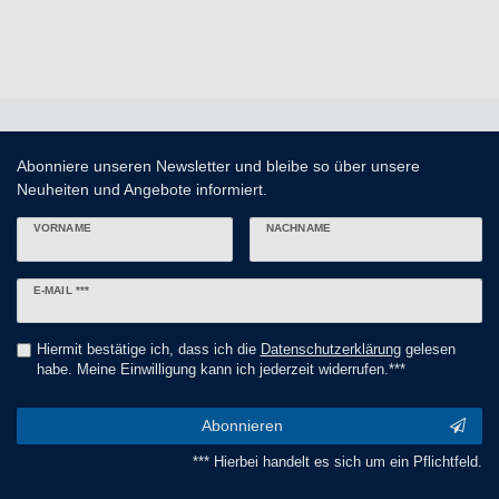
Abonniere unseren Newsletter und bleibe so über unsere
Neuheiten und Angebote informiert.
VORNAME
NACHNAME
Newsletter
E-MAIL ***
Honig
Hiermit bestätige ich, dass ich die
Daten­schutz­erklärung
gelesen
habe. Meine Einwilligung kann ich jederzeit widerrufen.***
Abonnieren
*** Hierbei handelt es sich um ein Pflichtfeld.