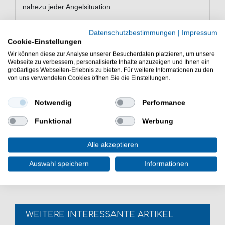
nahezu jeder Angelsituation.
Datenschutzbestimmungen
|
Impressum
Eigenschaften der Trout Master Incy
Cookie-Einstellungen
Spoon Forellenblinker
Wir können diese zur Analyse unserer Besucherdaten platzieren, um unsere
Webseite zu verbessern, personalisierte Inhalte anzuzeigen und Ihnen ein
Spoon zum Forellenangeln
großartiges Webseiten-Erlebnis zu bieten. Für weitere Informationen zu den
von uns verwendeten Cookies öffnen Sie die Einstellungen.
Gewicht: 3,5g
Hakengröße: 4
Einzelhaken mit Widerhaken
Notwendig
Performance
robuster und stabiler Sprengring
Funktional
Werbung
Lieferumfang: 1 Spoon in gewählter Farbe
Der Trout Master Incy Spoon 3,5g Forellenblinker ist
Alle akzeptieren
eine gute Wahl für das Fischen in Forellenteichen und
Forellenseen. Köder fürs Forellenfischen.
Auswahl speichern
Informationen
WEITERE INTERESSANTE ARTIKEL