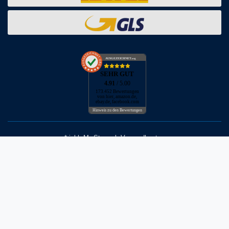
AUSGEZEICHNET
.org
SEHR GUT
4.91
/ 5.00
173.452 Bewertungen
von hier, amazon.de,
ebay.de, facebook.com
Hinweis zu den Bewertungen
* inkl. MwSt. zzgl. Versandkosten
** Bei Variantenartikeln mit unterschiedlichen Preisen pro Variante
bezieht sich die angegebene UVP auf die Variante mit dem
niedrigsten Preis. Die UVP zu den weiteren Varianten wird bei Klick
auf die jeweilige Variante angezeigt.
© Copyright 2026 | Alle Rechte vorbehalten - Neptunmaster GmbH