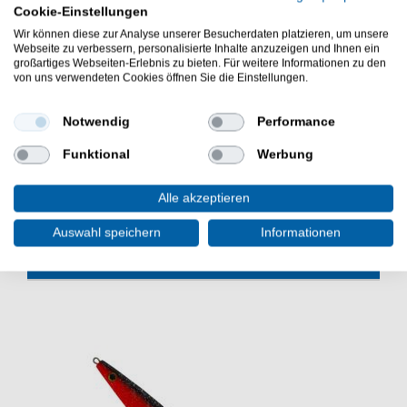
Cookie-Einstellungen
stellt sich senkrecht auf den Gewässergrund
reduziert die Hängergefahr
Wir können diese zur Analyse unserer Besucherdaten platzieren, um unsere
Webseite zu verbessern, personalisierte Inhalte anzuzeigen und Ihnen ein
ermöglicht einen reibungslosen Schnurablauf
großartiges Webseiten-Erlebnis zu bieten. Für weitere Informationen zu den
Lieferumfang: 1 Tiroler Hölzl Angelblei in
von uns verwendeten Cookies öffnen Sie die Einstellungen.
gewähltem Gewicht
Notwendig
Performance
Die Behr Tiroler Hölzl Stehaufbleie sind zum Aalangeln &
Friedfischangeln auf dem Gewässergrund. Die Laufbleie
Funktional
Werbung
sind gut zum Deadbait Angeln auf Zander.
Alle akzeptieren
Auswahl speichern
Informationen
WEITERE INTERESSANTE ARTIKEL