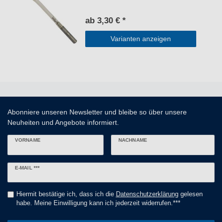
ab 3,30 € *
Varianten anzeigen
Abonniere unseren Newsletter und bleibe so über unsere
Neuheiten und Angebote informiert.
VORNAME
NACHNAME
Newsletter
E-MAIL ***
Honig
Hiermit bestätige ich, dass ich die
Daten­schutz­erklärung
gelesen
habe. Meine Einwilligung kann ich jederzeit widerrufen.***