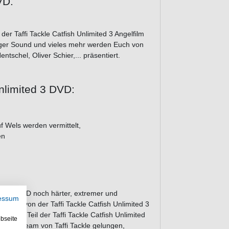
VD.
der Taffi Tackle Catfish Unlimited 3 Angelfilm
iger Sound und vieles mehr werden Euch von
tschel, Oliver Schier,... präsentiert.
Unlimited 3 DVD:
 Wels werden vermittelt,
en
mited 3 DVD noch härter, extremer und
essum
ben wir von der Taffi Tackle Catfish Unlimited 3
em 3. Teil der Taffi Tackle Catfish Unlimited
bseite
 es dem Team von Taffi Tackle gelungen,