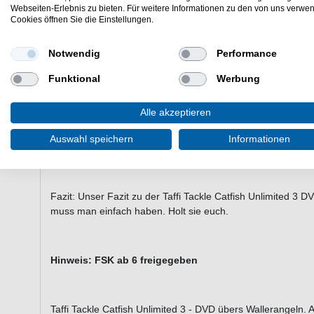
Webseiten-Erlebnis zu bieten. Für weitere Informationen zu den von uns verwe
Maßstäbe im Bereich "Großfisch" zu setzen und weiterhin d
Cookies öffnen Sie die Einstellungen.
vorzulegen. Noch härter, noch gewaltiger fällt die Taffi Tack
Drillszenen von 100 kg Welsen auf Biegen und Brechen zie
Natürlich und authentisch mit Kommentaren und einer kräft
Notwendig
Performance
minütige Abenteuer zum Highlight.
Funktional
Werbung
Alle akzeptieren
Neben den Szenen über das Welsangeln bietet die Taffi Tac
besonderes Grossfisch-Highlight - ein Stör Spezial vom Fr
Auswahl speichern
Informationen
Fraser River in B.C. ist inklusive und macht den Streifen zu
Fazit: Unser Fazit zu der Taffi Tackle Catfish Unlimited 3 
muss man einfach haben. Holt sie euch.
Hinweis: FSK ab 6 freigegeben
Taffi Tackle Catfish Unlimited 3 - DVD übers Wallerangeln. A