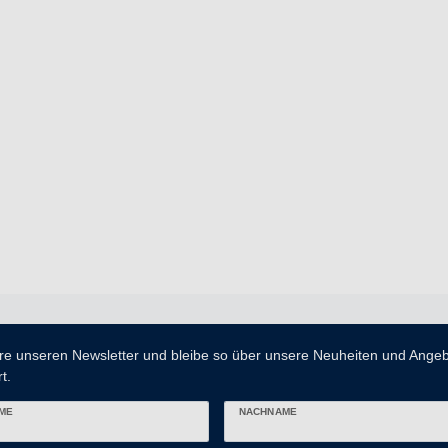
re unseren Newsletter und bleibe so über unsere Neuheiten und Ange
t.
ME
NACHNAME