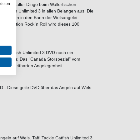
ndeten
as Maß aller Dinge beim Wallerfischen
le Catfish Unlimited 3 in allen Belangen aus. Die
hen einen in den Bann der Welsangelei.
igen Portion Rock´n Roll wird dieses 100
kle Catfish Unlimited 3 DVD noch ein
aser River. Das "Canada Störspezial" vom
 einer brettharten Angelegenheit.
DVD - Diese geile DVD über das Angeln auf Wels
ngeln auf Wels. Taffi Tackle Catfish Unlimited 3