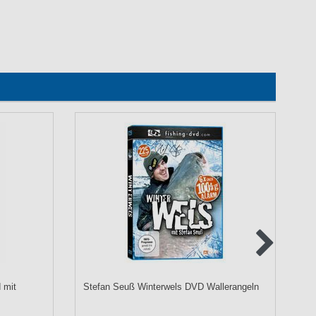
 mit
Stefan Seuß Winterwels DVD Wallerangeln
No
Me