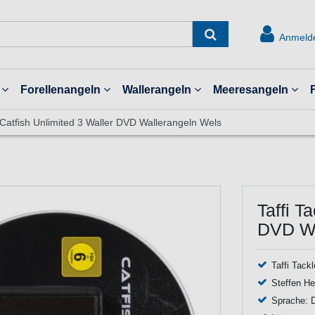
Anmeld
Forellenangeln
Wallerangeln
Meeresangeln
e Catfish Unlimited 3 Waller DVD Wallerangeln Wels
Taffi T
DVD Wa
Taffi Tack
Steffen He
Sprache: 