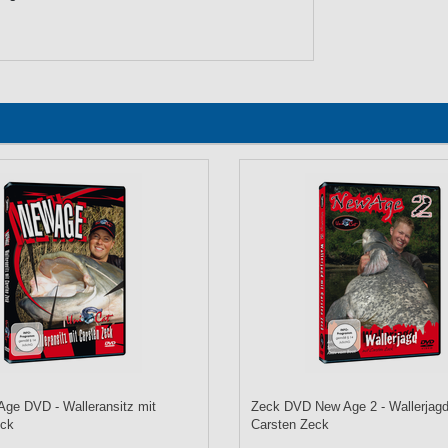
ge DVD - Walleransitz mit
Zeck DVD New Age 2 - Wallerjagd
eck
Carsten Zeck