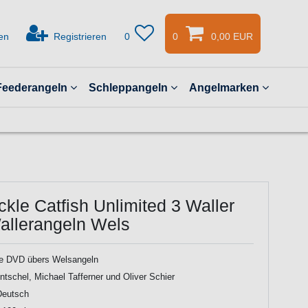
en
Registrieren
0
0
0,00 EUR
Feederangeln
Schleppangeln
Angelmarken
ackle Catfish Unlimited 3 Waller
llerangeln Wels
le DVD übers Welsangeln
ntschel, Michael Tafferner und Oliver Schier
Deutsch