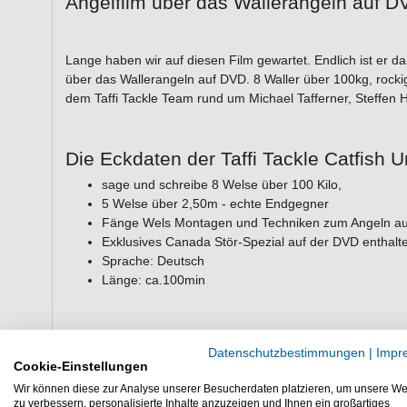
Angelfilm über das Wallerangeln auf D
Lange haben wir auf diesen Film gewartet. Endlich ist er da 
über das Wallerangeln auf DVD. 8 Waller über 100kg, rock
dem Taffi Tackle Team rund um Michael Tafferner, Steffen Hen
Die Eckdaten der Taffi Tackle Catfish 
sage und schreibe 8 Welse über 100 Kilo,
5 Welse über 2,50m - echte Endgegner
Fänge Wels Montagen und Techniken zum Angeln auf
Exklusives Canada Stör-Spezial auf der DVD enthalt
Sprache: Deutsch
Länge: ca.100min
Dass die Drills der Welse auf der Taffi Tackle Catfish Unli
Datenschutzbestimmungen
|
Impr
unerbittlicher sind, ist selbstverständlich. Etwas anderes ha
Cookie-Einstellungen
DVD und dem gesamten Taffi Team auch nicht erwartet. Mit d
Wir können diese zur Analyse unserer Besucherdaten platzieren, um unsere We
Reihe schließt sich nun der Kreis der Triologie. Wieder ist
zu verbessern, personalisierte Inhalte anzuzeigen und Ihnen ein großartiges