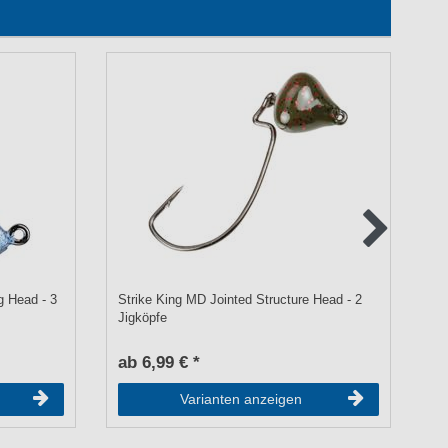
g Head - 3
Strike King MD Jointed Structure Head - 2
St
Jigköpfe
Gu
ab 6,99 € *
a
Varianten anzeigen