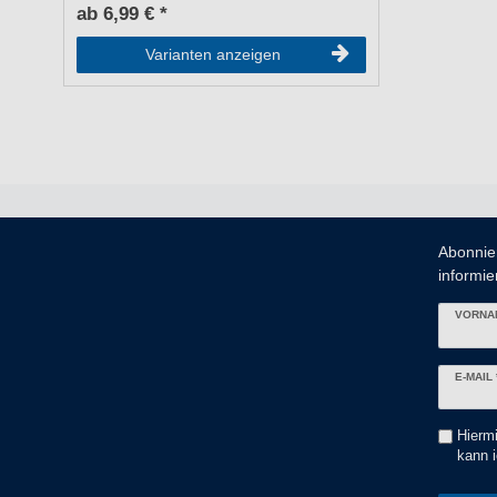
ab 6,99 € *
Varianten anzeigen
Abonnie
informier
VORNA
Newslett
E-MAIL 
Honig
Hiermi
kann i