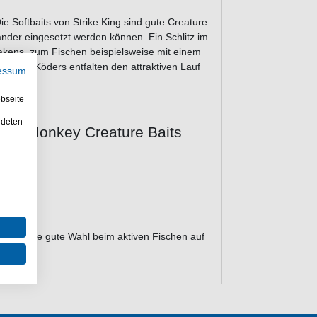
e Softbaits von Strike King sind gute Creature
ander eingesetzt werden können. Ein Schlitz im
akens, zum Fischen beispielsweise mit einem
ne des Köders entfalten den attraktiven Lauf
essum
bseite
ndeten
pace Monkey Creature Baits
sind eine gute Wahl beim aktiven Fischen auf