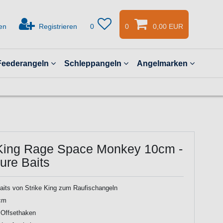
en
Registrieren
0
0
0,00 EUR
Feederangeln
Schleppangeln
Angelmarken
 King Rage Space Monkey 10cm -
ure Baits
aits von Strike King zum Raufischangeln
cm
r Offsethaken