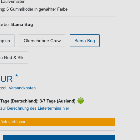
s Laufverhalten
ng: 6 Gummiköder in gewählter Farbe
Farbe:
Bama Bug
mpkin
Okeechobee Craw
Bama Bug
n Red & Blk
*
EUR
zzgl.
Versandkosten
3 Tage (Deutschland); 3-7 Tage (Ausland)
 zur Berechnung des Liefertermins hier
tück verfügbar