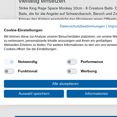
vielfältig einsetzen
Strike King Rage Space Monkey 10cm - 6 Creature Baits- Di
Baits, die für die Angelei auf Schwarzbarsch, Barsch und Z
Körper des Köders ermöglicht das Montieren eines Offseth
Texasrig oder auch einem Carolinarig. Die Arme und die Bei
Datenschutzbestimmungen
|
Impr
schon unter leichtem Zug.
Cookie-Einstellungen
Wir können diese zur Analyse unserer Besucherdaten platzieren, um unsere We
zu verbessern, personalisierte Inhalte anzuzeigen und Ihnen ein großartiges
Webseiten-Erlebnis zu bieten. Für weitere Informationen zu den von uns verwe
Eigenschaften der Strike King Rage S
Cookies öffnen Sie die Einstellungen.
Creature Baits zum Raufischangeln
Länge: 10cm
Notwendig
Performance
Schlitz für Offsethaken
Funktional
Werbung
attraktives Laufverhalten
Lieferumfang: 6 Gummiköder in gewählter Farbe
Alle akzeptieren
Die Strike King Rage Space Monkey 10cm 6 Creature Baits 
Raubfische. Kunstköder für das Texas- und Carolina Rig.
Auswahl speichern
Informationen