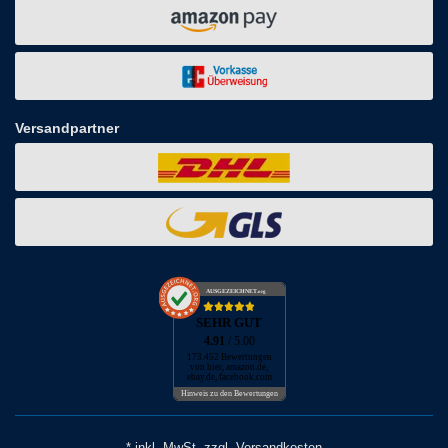
Versandpartner
AUSGEZEICHNET
.org
SEHR GUT
4.91
/ 5.00
173.452 Bewertungen
von hier, amazon.de,
ebay.de, facebook.com
Hinweis zu den Bewertungen
* inkl. MwSt. zzgl. Versandkosten