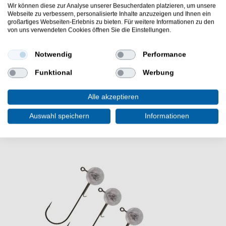
kleiner Micro-Wirbel
Wir können diese zur Analyse unserer Besucherdaten platzieren, um unsere
Lieferumfang: 2 Titanvorfächer in gewählter
Webseite zu verbessern, personalisierte Inhalte anzuzeigen und Ihnen ein
großartiges Webseiten-Erlebnis zu bieten. Für weitere Informationen zu den
Variante
von uns verwendeten Cookies öffnen Sie die Einstellungen.
Die Spro Freestyle Titanium Leader 7x 2 Titanvorfächer
sind eine gute Wahl bei der Angelei auf Raubfisch.
Notwendig
Performance
Angelzubehör für das Kunstköderangeln.
Funktional
Werbung
Alle akzeptieren
Auswahl speichern
Informationen
WEITERE INTERESSANTE ARTIKEL