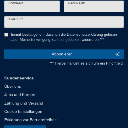
VORNAME
NACHNAME
Newsletter
E-MAIL ***
Honig
Hiermit bestätige ich, dass ich die
Daten­schutz­erklärung
gelesen
habe. Meine Einwilligung kann ich jederzeit widerrufen.***
Abonnieren
*** Hierbei handelt es sich um ein Pflichtfeld.
Kundenservice
Über uns
Jobs und Karriere
Zahlung und Versand
Cookie Einstellungen
Erklärung zur Barrierefreiheit